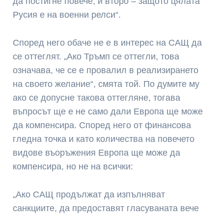
да постигне повече, и второ – защото цялата
Русия е на военни релси“.
Според него обаче не е в интерес на САЩ да
се оттеглят. „Ако Тръмп се оттегли, това
означава, че се е провалил в реализирането
на своето желание“, смята той. По думите му
ако се допусне такова оттегляне, тогава
въпросът ще е не само дали Европа ще може
да компенсира. Според него от финансова
гледна точка и като количества на повечето
видове въоръжения Европа ще може да
компенсира, но не на всички:
„Ако САЩ продължат да изпълняват
санкциите, да предоставят гласуваната вече