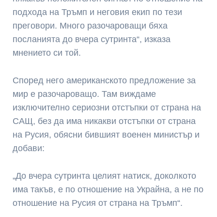
подхода на Тръмп и неговия екип по тези
преговори. Много разочароващи бяха
посланията до вчера сутринта“, изказа
мнението си той.
Според него американското предложение за
мир е разочароващо. Там виждаме
изключително сериозни отстъпки от страна на
САЩ, без да има никакви отстъпки от страна
на Русия, обясни бившият военен министър и
добави:
„До вчера сутринта целият натиск, доколкото
има такъв, е по отношение на Украйна, а не по
отношение на Русия от страна на Тръмп“.