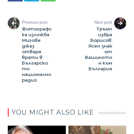
Previous post
Next post
Фотографс
Тръмп
ка изложба
избра
Мигове
Борисов:
джаз
Ясен знак
отваря
от
врати в
Вашингто
Българско
н към
то
България
национално
радио
YOU MIGHT ALSO LIKE