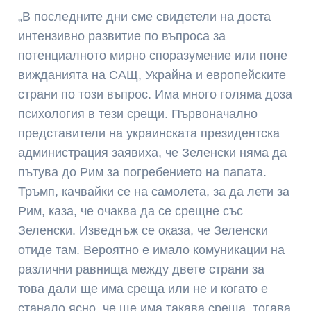
„В последните дни сме свидетели на доста
интензивно развитие по въпроса за
потенциалното мирно споразумение или поне
вижданията на САЩ, Украйна и европейските
страни по този въпрос. Има много голяма доза
психология в тези срещи. Първоначално
представители на украинската президентска
администрация заявиха, че Зеленски няма да
пътува до Рим за погребението на папата.
Тръмп, качвайки се на самолета, за да лети за
Рим, каза, че очаква да се срещне със
Зеленски. Изведнъж се оказа, че Зеленски
отиде там. Вероятно е имало комуникации на
различни равнища между двете страни за
това дали ще има среща или не и когато е
станало ясно, че ще има такава среща, тогава