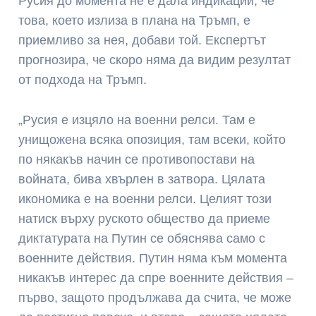
Русия до момента не е дала индикации, че
това, което излиза в плана на Тръмп, е
приемливо за нея, добави той. Експертът
прогнозира, че скоро няма да видим резултат
от подхода на Тръмп.
„Русия е изцяло на военни релси. Там е
унищожена всяка опозиция, там всеки, който
по някакъв начин се противопостави на
войната, бива хвърлен в затвора. Цялата
икономика е на военни релси. Целият този
натиск върху руското общество да приеме
диктатурата на Путин се обяснява само с
военните действия. Путин няма към момента
никакъв интерес да спре военните действия –
първо, защото продължава да счита, че може