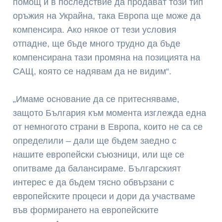
помощ и в последствие да продават този тип
оръжия на Украйна, така Европа ще може да
компенсира. Ако някое от тези условия
отпадне, ще бъде много трудно да бъде
компенсирана тази промяна на позицията на
САЩ, която се надявам да не видим“.
„Имаме основание да се притесняваме,
защото България към момента изглежда една
от немногото страни в Европа, които не са се
определили – дали ще бъдем заедно с
нашите европейски съюзници, или ще се
опитваме да балансираме. Българският
интерес е да бъдем тясно обвързани с
европейските процеси и дори да участваме
във формирането на европейските