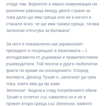
отиде там. Вероятно е имало комуникации на
различни равнища между двете страни за
това дали ще има среща или не и когато е
станало ясно, че ще има такава среща, тогава
Зеленски отпътува за Ватикана“.
За него е показателно как украинският
президент е посрещнат в базиликата – с
аплодисменти от държавни и правителствени
ръководители. Той посочи и други любопитни
факти по време на посещението. Според
експерта, Доналд Тръмп е „започнал да чува
това, което има да му каже
Зеленски“. Веднага след погребението обаче
Тръмп е отлетял със самолета си и не е
провел втора среща със Зеленски, каквото