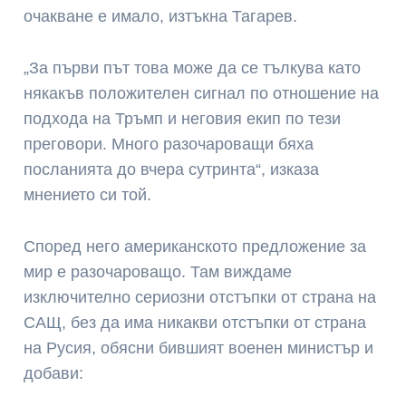
очакване е имало, изтъкна Тагарев.
„За първи път това може да се тълкува като
някакъв положителен сигнал по отношение на
подхода на Тръмп и неговия екип по тези
преговори. Много разочароващи бяха
посланията до вчера сутринта“, изказа
мнението си той.
Според него американското предложение за
мир е разочароващо. Там виждаме
изключително сериозни отстъпки от страна на
САЩ, без да има никакви отстъпки от страна
на Русия, обясни бившият военен министър и
добави: