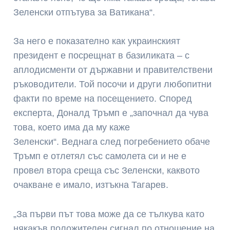
Зеленски отпътува за Ватикана“.
За него е показателно как украинският
президент е посрещнат в базиликата – с
аплодисменти от държавни и правителствени
ръководители. Той посочи и други любопитни
факти по време на посещението. Според
експерта, Доналд Тръмп е „започнал да чува
това, което има да му каже
Зеленски“. Веднага след погребението обаче
Тръмп е отлетял със самолета си и не е
провел втора среща със Зеленски, каквото
очакване е имало, изтъкна Тагарев.
„За първи път това може да се тълкува като
някакъв положителен сигнал по отношение на