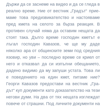
Държи да се заснеме на видео и да се гледа в
реално време. Ние от вестник „Градът“ прие­
маме това предизвика­телство и настояваме
пред кмета на селото за бърза реакция. В
проти­вен случай няма да ос­тавим нещата да
стоят така. Дълго време гос­подин кметът е
лъгал господин Кавазов, че ще му даде
няколко ара от общинските земи под средния
язовир, но уви – последно време се кри­ел от
него и отказвал да си изпълни обещанието,
дадено видимо да му запуши устата. Това ли
е поведението на един кмет, питаме ние?
Георги Кавазов предостави на вестник „Гра­
дът“ куп документи като до­казателство на тези
негови думи. На два от тях нещата изглеждат
повече от страшни. Под личните документи на