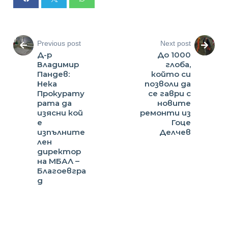
Previous post
Next post
Д-р
До 1000
Владимир
глоба,
Пандев:
който си
Нека
позволи да
Прокурату
се гаври с
рата да
новите
изясни кой
ремонти из
е
Гоце
изпълните
Делчев
лен
директор
на МБАЛ –
Благоевгра
д