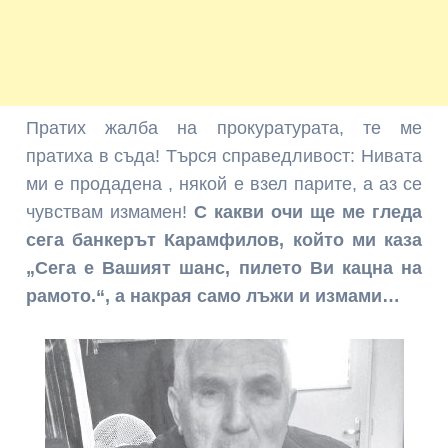
Пратих жалба на прокуратурата, те ме
пратиха в съда! Търся справедливост: Нивата
ми е продадена , някой е взел парите, а аз се
чувствам измамен!
С какви очи ще ме гледа
сега банкерът Карамфилов, който ми каза
„Сега е Вашият шанс, пилето Ви кацна на
рамото.“, а накрая само лъжи и измами…