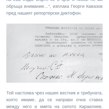
обръща внима­ние…“, изплака Георги Кавазов
пред нашият репортерски диктофон.
Той настоява чрез на­шия вестник и трибу­ната,
която имаме, да се направи очна став­ка
между него и кмета на селото Караилиев.