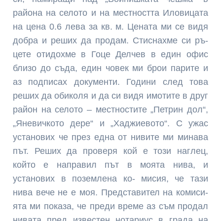
района на селото и на местността Иловицата
на цена 0.6 лева за кв. м. Цена­та ми се видя
добра и реших да продам. Стиснахме си ръ­
цете отидохме в Гоце Делчев в един офис
близо до съда, един човек ми брои парите и
аз подписах документи. Години след това
реших да обиколя и да си видя имо­тите в друг
район на селото – местностите „Петрин дол“,
„Яневичкото дере“ и „Хаджиевото“. С ужас
установих че през една от нивите ми минава
път. Реших да проверя кой е този наглец,
който е направил път в моята нива, и
установих в поземлена ко- мисия, че тази
нива вече не е моя. Представи­тел на комиси­
ята ми показа, че преди време аз съм продал
нивата пред известен нота­риус в града на