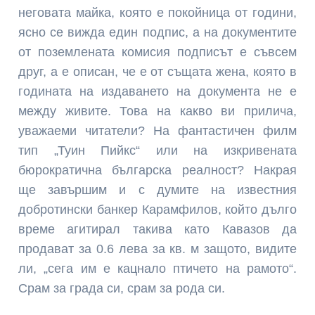
неговата майка, която е покойница от години,
ясно се вижда един подпис, а на документите
от поземлената комисия подписът е съвсем
друг, а е описан, че е от съ­щата жена, която в
годината на издаването на документа не е
между живите. Това на какво ви прилича,
уважаеми читатели? На фантастичен филм
тип „Туин Пийкс“ или на изкривената
бюрократична българ­ска ре­алност? Накрая
ще за­вършим и с думите на известния
добротински банкер Карамфилов, който дълго
време агитирал такива като Кавазов да
продават за 0.6 лева за кв. м защото, ви­дите
ли, „сега им е кацнало птичето на рамото“.
Срам за града си, срам за рода си.