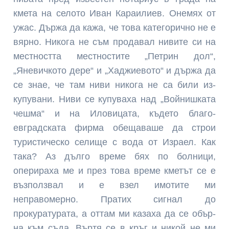
кмета на селото Иван Караилиев. Онемях от
ужас. Държа да кажа, че това категорично не е
вярно. Никога не съм прода­вал нивите си на
местността местностите „Петрин дол“,
„Яневичкото дере“ и „Хаджиевото“ и държа да
се знае, че там ниви никога не са били из­
купувани. Ниви се купуваха над „Войниш­ката
чешма“ и на Иловицата, където благо­
евградската фирма обещаваше да строи
туристическо селище с вода от Израел. Как
така? Аз дълго време бях по болни­ци,
оперираха ме и през това време кметът се е
възполз­вал и е взел имотите ми
неправомерно. Пратих сигнал до
прокуратурата, а оттам ми ка­заха да се обър­
на към съда. Въртя се в кръг и никой не ми