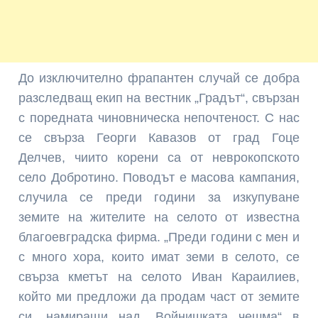
До изключително фрапан­тен случай се добра
разслед­ващ екип на вестник „Гра­дът“, свързан
с поредната чиновническа непочтеност. С нас
се свърза Георги Кавазов от град Гоце
Делчев, чиито корени са от неврокопското
село Добротино. Поводът е масова кампания,
случила се преди години за изкупуване
земите на жителите на село­то от известна
благоевград­ска фирма. „Преди години с мен и
с много хора, които имат земи в селото, се
свър­за кметът на селото Иван Караилиев,
който ми предложи да продам част от земите
си, намиращи над „Войнишката чешма“ в