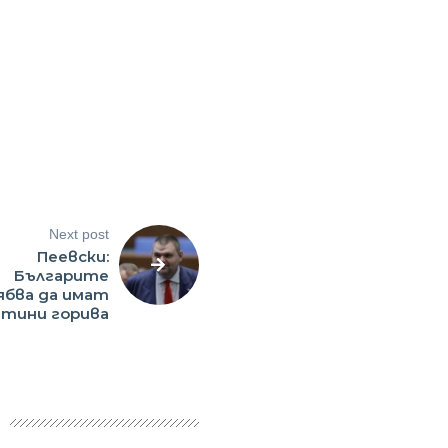
Next post
Пеевски:
Българите
бва да имат
втини горива