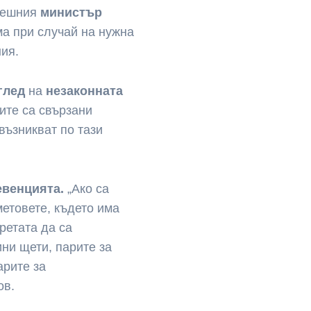
трешния
министър
а при случай на нужна
ния.
еглед
на
незаконната
лите са свързани
 възникват по тази
евенцията.
„Ако са
етовете, където има
ретата да са
ни щети, парите за
арите за
ов.