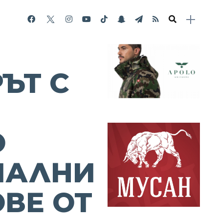
ЪТ С
О
ИАЛНИ
ОВЕ ОТ