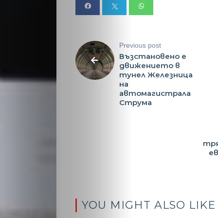
Previous post
Възстановено е
движението в
тунел Железница
на
автомагистрала
Струма
тря
е
YOU MIGHT ALSO LIKE