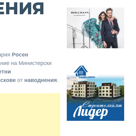
ЕНИЯ
гария
Росен
ание на Министерски
етни
искове
от
наводнения
.