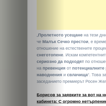
„
Пролетното усещане
на тези дн
че
Малък Сечко престои
, е врем
отношение на естествените проце
снеготопене
. Искам компетентни
сериозно да подходят
по отноше
на
превенция
от
потенциалните
наводнения
и
свлачища
“. Това 
заседанието премиерът Росен Жел
Борисов за заявките за вот на 
кабинета: С огромно нетърпени