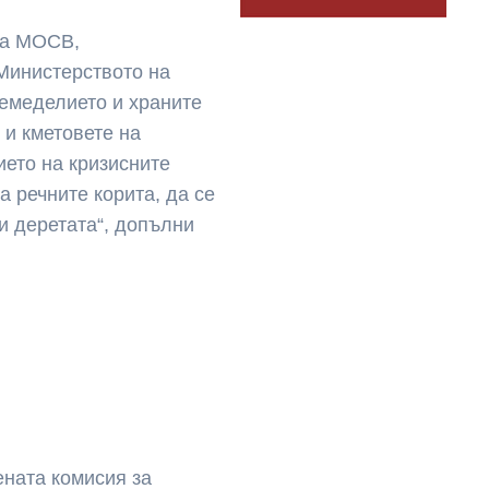
а МОСВ,
 Министерството на
земеделието и храните
 и кметовете на
ието на кризисните
а речните корита, да се
 и деретата“, допълни
ната комисия за