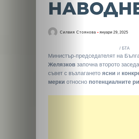
НАВОДН
Силвия Стоянова
януари 29, 2025
/ БТА
Министър-председателят на Бъл
Желязков
започна второто засед
съвет с възлагането
ясни
и
конкр
мерки
относно
потенциалните р