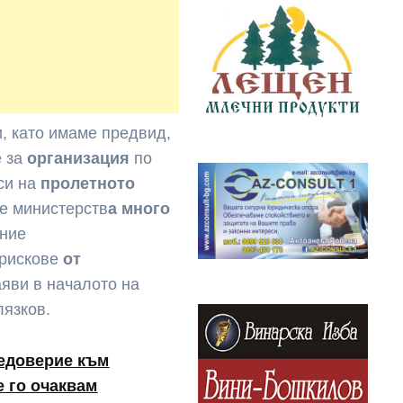
и, като имаме предвид,
е за
организация
по
си на
пролетното
те министерств
а много
ние
рискове
от
заяви в началото на
язков.
недоверие към
е го очаквам