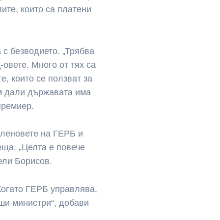
лите, които са платени
 с безводието. „Трябва
-овете. Много от тях са
е, които се ползват за
м дали държавата има
премиер.
членовете на ГЕРБ и
еща. „Целта е повече
дели Борисов.
Когато ГЕРБ управлява,
аши министри“, добави