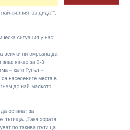
 най-силния кандидат“,
ическа ситуация у нас:
на всички ни омръзна да
 знае какво за 2-3
ма – като Гугъл –
 са населените места в
тигнем до най-малкото
да останат за
е пътища. „Така хората
туват по такива пътища