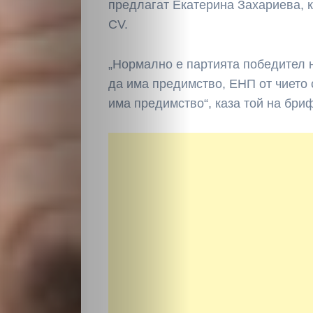
предлагат Екатерина Захариева, 
CV.
„Нормално е партията победител 
да има предимство, ЕНП от чието 
има предимство“, каза той на бриф