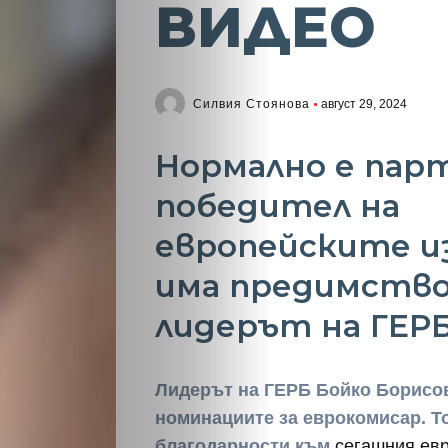
ВИДЕО
Силвия Стоянова
август 29, 2024
Нормално е пар
победител на
европейските и
има предимство
лидерът на ГЕР
Лидерът на ГЕРБ Бойко Борисо
номинациите за еврокомисар. Т
благодарности към
сегашния ев