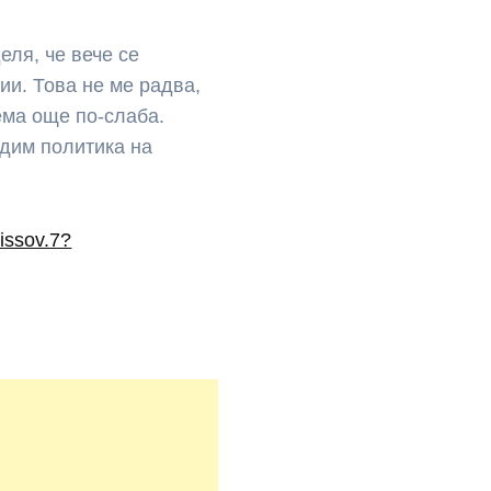
еля, че вече се
ии. Това не ме радва,
ема още по-слаба.
одим политика на
issov.7?