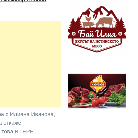
ора с Илиана Иванова,
а откаже
 това и ГЕРБ