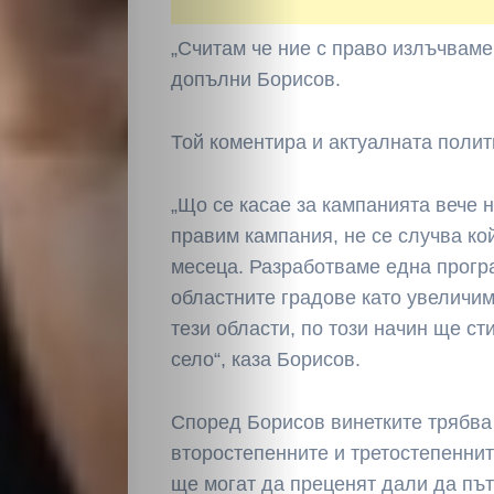
„Считам че ние с право излъчваме
допълни Борисов.
Той коментира и актуалната полит
НАЧАЛО
„Що се касае за кампанията вече 
Политика
правим кампания, не се случва кой
месеца. Разработваме една програ
Разследване
областните градове като увеличим
тези области, по този начин ще с
Спорт
село“, каза Борисов.
Скандали
Според Борисов винетките трябва 
второстепенните и третостепеннит
Култура
ще могат да преценят дали да пъ