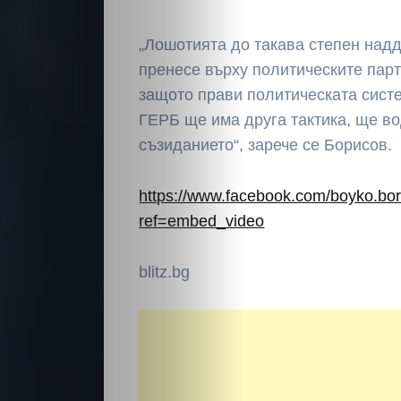
„Лошотията до такава степен надд
пренесе върху политическите парт
защото прави политическата сист
ГЕРБ ще има друга тактика, ще в
съзиданието“, зарече се Борисов.
https://www.facebook.com/boyko.bor
ref=embed_video
blitz.bg