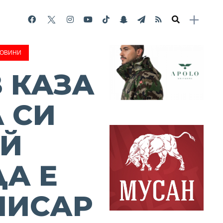
НОВИНИ
 КАЗА
 СИ
ОЙ
ДА Е
МИСАР