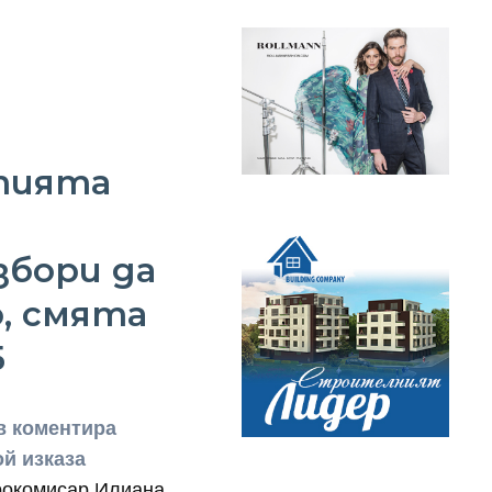
тията
збори да
, смята
Б
в коментира
ой изказа
рокомисар Илиана