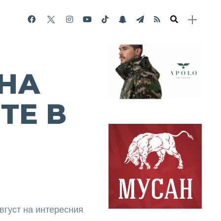
НА
ТЕ В
август на интересния