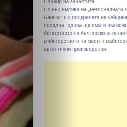
Панаир на занаятите!
По инициатива на „Регионалната 
Банско“ и с подкрепата на Община
поредна година ще имате възможн
богатството на българските занаят
майсторството на местни майстори
автентични произведения.