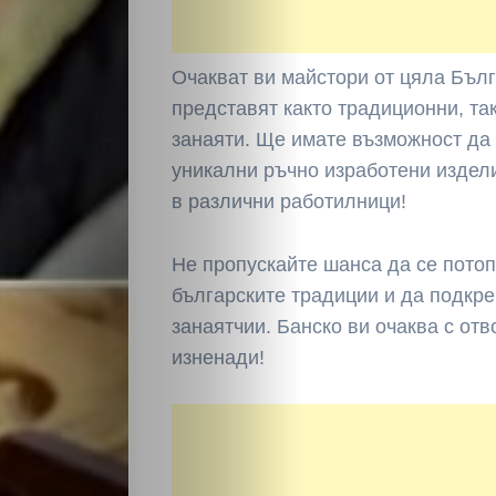
Очакват ви майстори от цяла Бълг
представят както традиционни, та
занаяти. Ще имате възможност да 
уникални ръчно изработени издели
в различни работилници!
Не пропускайте шанса да се потоп
българските традиции и да подкр
занаятчии. Банско ви очаква с от
изненади!