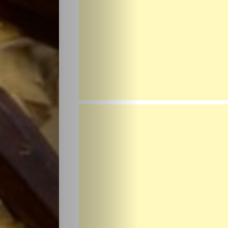
НАЧАЛО
Политика
Разследване
Спорт
Скандали
Култура
Светско
Крими