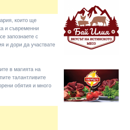
ария, които ще
ка и съвременни
се запознаете с
я и дори да участвате
ите в магията на
епите талантливите
ворени обятия и много