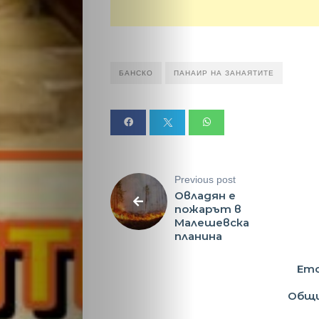
Малки
обяви
Таблоид
БАНСКО
ПАНАИР НА ЗАНАЯТИТЕ
Новини
Search
Previous post
Овладян е
пожарът в
Малешевска
планина
Ето
Общи