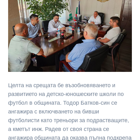
Целта на срещата бе възобновяването и
развитието на детско-юношеските школи по
футбол в общината. Тодор Батков-син се
ангажира с включването на бивши
футболисти като треньори за подрастващите,
а кметът инж. Радев от своя страна се
ангажира общината да оказва пълна подкрепа