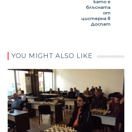
като е
блъсната
от
цистерна в
Доспат
YOU MIGHT ALSO LIKE