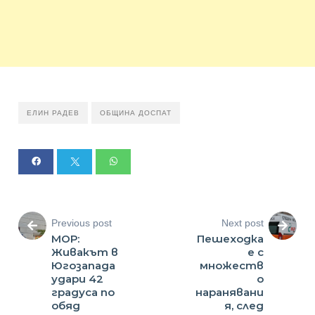
ЕЛИН РАДЕВ
ОБЩИНА ДОСПАТ
Previous post
Next post
МОР:
Пешеходка
Живакът в
е с
Югозапада
множеств
удари 42
о
градуса по
наранявани
обяд
я, след