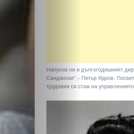
НАЧАЛО
Политика
Напусна ни и дългогодишният дир
Сандански” – Петър Ядков. Посвет
Разследване
трудовия си стаж на управлението
Спорт
Скандали
Култура