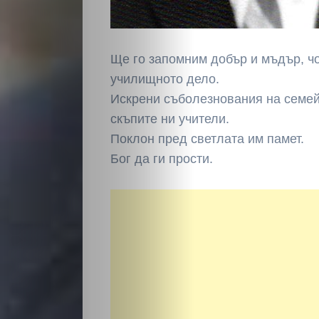
Ще го запомним добър и мъдър, чо
училищното дело.
Искрени съболезнования на семей
скъпите ни учители.
Поклон пред светлата им памет.
Бог да ги прости.