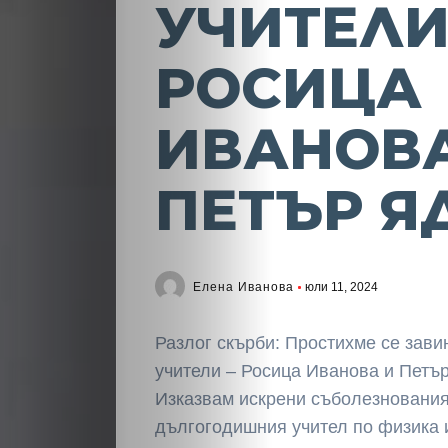
УЧИТЕЛИ
РОСИЦА
ИВАНОВА
ПЕТЪР Я
Елена Иванова
юли 11, 2024
Разлог скърби: Простихме се зави
учители – Росица Иванова и Петъ
Изказвам искрени съболезнования 
дългогодишния учител по физика 