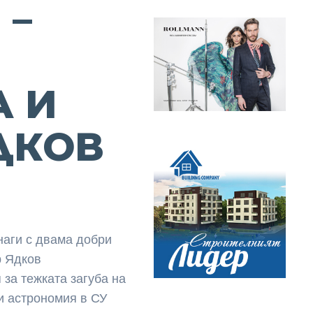
 –
 И
ДКОВ
наги с двама добри
р Ядков
за тежката загуба на
и астрономия в СУ