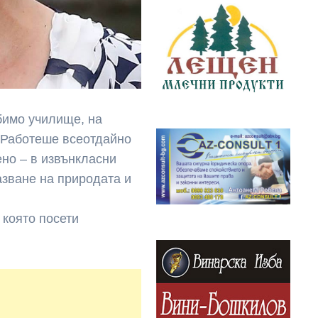
бимо училище, на
. Работеше всеотдайно
ено – в извънкласни
азване на природата и
 която посети