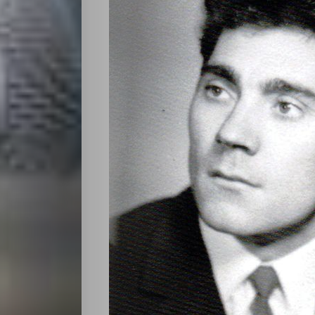
Светско
Крими
Малки
обяви
Таблоид
Новини
Search