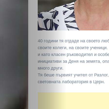
40 години тя отдаде на своето лю
своите колеги, на своите ученици
и като класен ръководител и особ
инициативи за Деня на земята, оп
много други.
Тя беше първият учител от Разлог,
световната лаборатория в Церн.