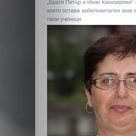
„Братя Петър и Иван Каназиреви“ 
която остави забележителен знак 
свои ученици.