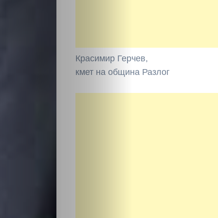
Красимир Герчев,
кмет на община Разлог