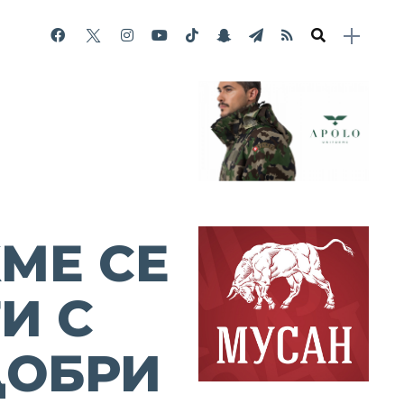
МЕ СЕ
И С
ДОБРИ