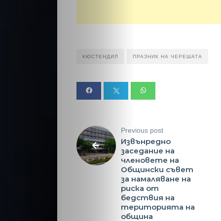
КЮСТЕНДИЛ
ПРАЗНИК НА ЧЕРЕШАТА
Previous post
Извънредно
заседание на
членовете на
Общински съвет
за намаляване на
риска от
бедствия на
територията на
община