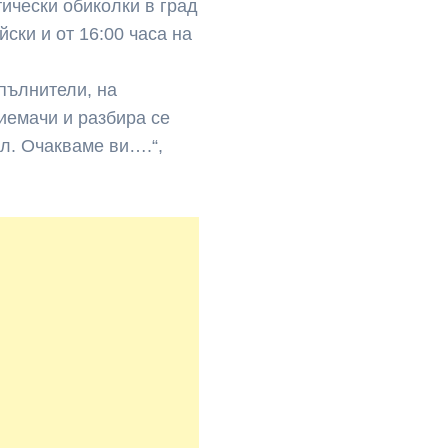
ически обиколки в град
йски и от 16:00 часа на
пълнители, на
иемачи и разбира се
л. Очакваме ви….“,