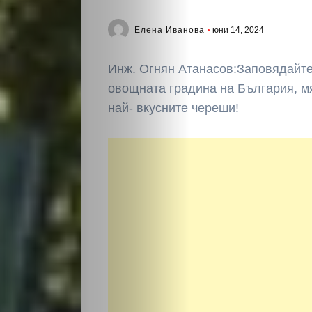
Елена Иванова
юни 14, 2024
Инж. Огнян Атанасов:Заповядайте
овощната градина на България, м
най- вкусните череши!