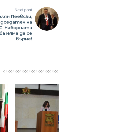
Next post
лян Пеевски,
едседател на
С: Наборната
ба няма да се
върне!