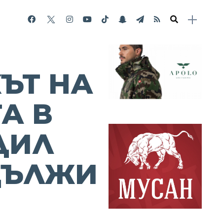
ЪТ НА
А В
ДИЛ
ДЪЛЖИ