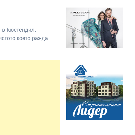
 в Кюстeндил,
ястото което ражда