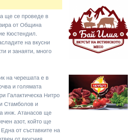
на ще се проведе в
изира от Община
ие Кюстендил.
насладите на вкусни
ти и занаяти, много
к на черешата е в
почва и голямата
ри Галактическа Нитро
и Стамболов и
та инж. Атанасов ще
ечен азот, който ще
 Една от съставките на
твен от вкусния