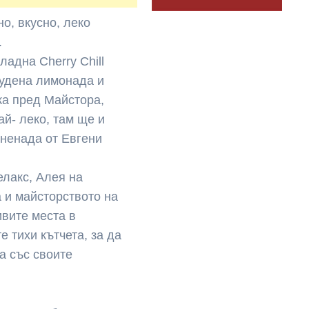
о, вкусно, леко
.
адна Cherry Chill
студена лимонада и
ка пред Майстора,
й- леко, там ще и
зненада от Евгени
елакс, Алея на
 и майсторството на
ивите места в
 тихи кътчета, за да
а със своите