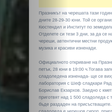
Празникът на черешата тази годи
дните 28-29-30 юни. Той се орган
Кюстендил и Институт по земедел
Отделете си тези 3 дни, за да се 
череши, автентични местни продук
музика и красиви изненади.
Официалното откриване на Празни
петък, 28 юни в 19:00 ч.Тогава за
сладоледена изненада- ще се вих
лаборатория с Шеф сладкари Рад
Борислав Екзархов. Заедно с кме
приготвят над 1 500 сладоледа с т
бъде раздаден на присъстващите.
сладоледа е черешов сироп, приго