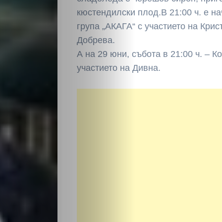
кюстендилски плод.В 21:00 ч. е н
група „АКАГА“ с участието на Кри
Добрева.
А на 29 юни, събота в 21:00 ч. – 
участието на Дивна.