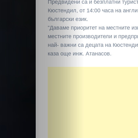
Предвидени са и безплатни турист
Светско
Кюстендил, от 14:00 часа на англи
български език.
Крими
”Даваме приоритет на местните из
местните производители и предпр
Малки
най- важни са децата на Кюстенди
каза още инж. Атанасов.
обяви
Таблоид
Новини
Search