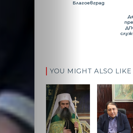
Благоевград
Де
пр
ДП
служ
YOU MIGHT ALSO LIKE