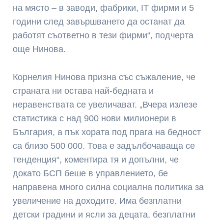
на място – в заводи, фабрики, IT фирми и 5
години след завършването да останат да
работят съответно в тези фирми“, подчерта
още Нинова.
Корнелия Нинова призна със съжаление, че
страната ни остава най-бедната и
неравенствата се увеличават. „Вчера излезе
статистика с над 900 нови милионери в
България, а пък хората под прага на бедност
са близо 500 000. Това е задълбочаваща се
тенденция“, коментира тя и допълни, че
докато БСП беше в управлението, бе
направена много силна социална политика за
увеличение на доходите. Има безплатни
детски градини и ясли за децата, безплатни