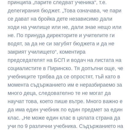
принципа „парите следват ученика“, т.е.
делегирания бюджет. „Това означава, че пари
се дават на бройка дете независимо дали
ходи на училище или не, дали знае нещо или
не. По принуда директорите и учителите ги
водят, за да не си загубят бюджета и да не
закрият училището“, коментира
председателят на БСП и водач на листата на
социалистите в Пиринско. Тя допълни още, че
учебниците трябва да се опростят, тъй като в
момента съдържанието им е неразбираемо за
много деца, следователно те не могат да
научат това, което пише вътре. Много важно е
да има един учебник по един предмет за един
клас. „Не може един клас в цялата страна да
учи по 9 различни учебника. Съдържанието на