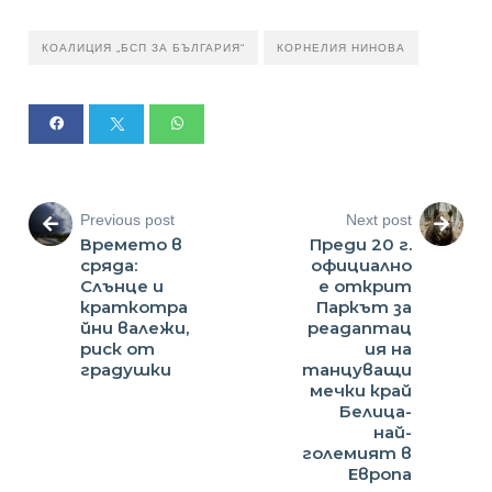
КОАЛИЦИЯ „БСП ЗА БЪЛГАРИЯ“
КОРНЕЛИЯ НИНОВА
Previous post
Next post
Времето в
Преди 20 г.
сряда:
официално
Слънце и
е открит
краткотра
Паркът за
йни валежи,
реадаптац
риск от
ия на
градушки
танцуващи
мечки край
Белица-
най-
големият в
Европа