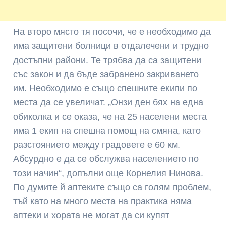
На второ място тя посочи, че е необходимо да
има защитени болници в отдалечени и трудно
достъпни райони. Те трябва да са защитени
със закон и да бъде забранено закриването
им. Необходимо е също спешните екипи по
места да се увеличат. „Онзи ден бях на една
обиколка и се оказа, че на 25 населени места
има 1 екип на спешна помощ на смяна, като
разстоянието между градовете е 60 км.
Абсурдно е да се обслужва населението по
този начин“, допълни още Корнелия Нинова.
По думите й аптеките също са голям проблем,
тъй като на много места на практика няма
аптеки и хората не могат да си купят