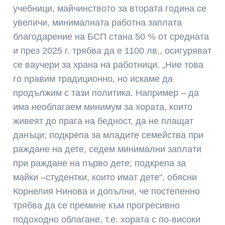
учебници, майчинството за втората година се
увеличи, минималната работна заплата
благодарение на БСП стана 50 % от средната
и през 2025 г. трябва да е 1100 лв., осигуряват
се ваучери за храна на работници. „Ние това
го правим традиционно, но искаме да
продължим с тази политика. Например – да
има необлагаем минимум за хората, които
живеят до прага на бедност, да не плащат
данъци; подкрепа за младите семейства при
раждане на дете, седем минимални заплати
при раждане на първо дете; подкрепа за
майки –студентки, които имат дете“, обясни
Корнелия Нинова и допълни, че постепенно
трябва да се премине към прогресивно
подоходно облагане, т.е. хората с по-високи