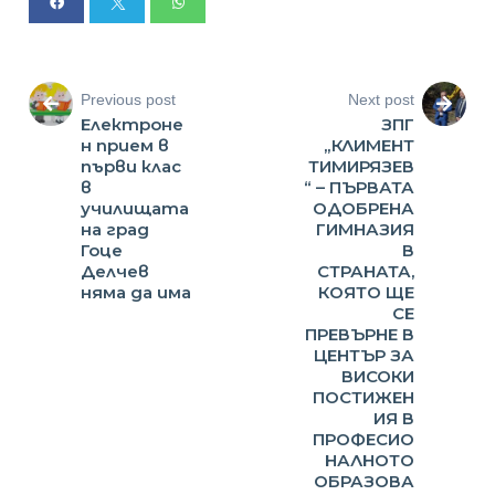
Previous post
Next post
Електроне
ЗПГ
н прием в
„КЛИМЕНТ
първи клас
ТИМИРЯЗЕВ
в
“ – ПЪРВАТА
училищата
ОДОБРЕНА
на град
ГИМНАЗИЯ
Гоце
В
Делчев
СТРАНАТА,
няма да има
КОЯТО ЩЕ
СЕ
ПРЕВЪРНЕ В
ЦЕНТЪР ЗА
ВИСОКИ
ПОСТИЖЕН
ИЯ В
ПРОФЕСИО
НАЛНОТО
ОБРАЗОВА