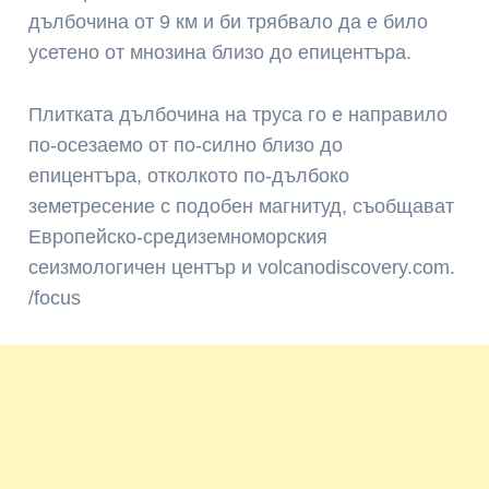
дълбочина от 9 км и би трябвало да е било
усетено от мнозина близо до епицентъра.
Плитката дълбочина на труса го е направило
по-осезаемо от по-силно близо до
епицентъра, отколкото по-дълбоко
земетресение с подобен магнитуд, съобщават
Европейско-средиземноморския
сеизмологичен център и volcanodiscovery.com.
/focus