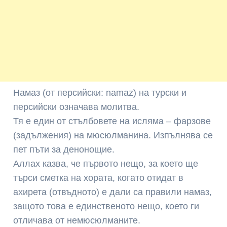
Намаз (от персийски: namaz) на турски и
персийски означава молитва.
Тя е един от стълбовете на исляма – фарзове
(задължения) на мюсюлманина. Изпълнява се
пет пъти за денонощие.
Аллах казва, че първото нещо, за което ще
търси сметка на хората, когато отидат в
ахирета (отвъдното) е дали са правили намаз,
защото това е единственото нещо, което ги
отличава от немюсюлманите.