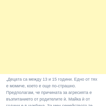
„Децата са между 13 и 15 години. Едно от тях
е момиче, което е още по-страшно.
Предполагам, че причината за агресията е
възпитанието от родителите ѝ. Майка ѝ от
години е в чужбина. За мен семейството те