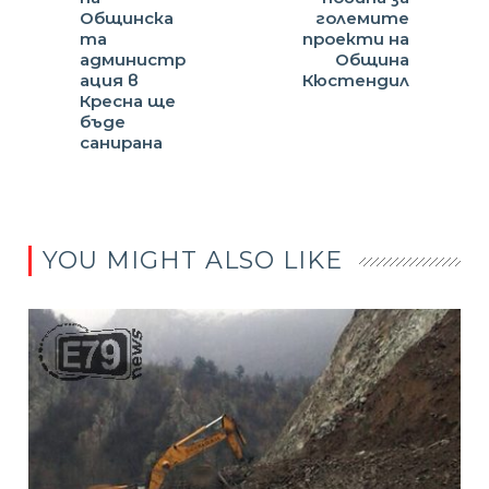
Общинска
големите
та
проекти на
администр
Община
ация в
Кюстендил
Кресна ще
бъде
санирана
YOU MIGHT ALSO LIKE