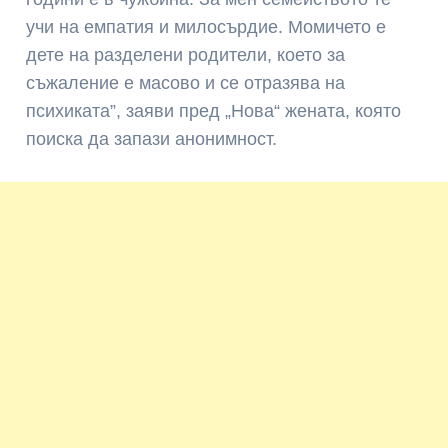
учи на емпатия и милосърдие. Момичето е
дете на разделени родители, което за
съжаление е масово и се отразява на
психиката”, заяви пред „Нова“ жената, която
поиска да запази анонимност.