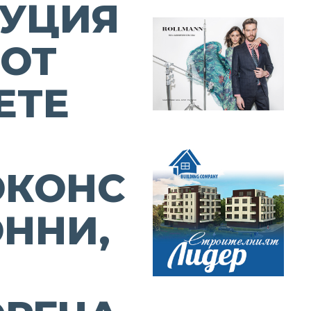
ТУЦИЯ
 ОТ
ЕТЕ
ОКОНС
ННИ,