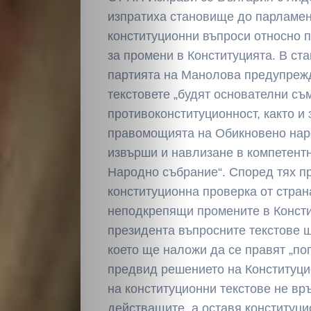
изпратиха становище до парламен
конституционни въпроси относно 
за промени в Конституцията. В ст
партията на Манолова предупрежда
текстовете „будят основателни съ
противоконституционност, както и
правомощията на Обикновено нар
извърши и навлизане в компетент
Народно събрание“. Според тях пр
конституционна проверка от стран
неподкрепящи промените в Консти
президента въпросните текстове 
което ще наложи да се правят „по
предвид решението на Конституци
на конституционни текстове не вр
действащите, а оставя конституци