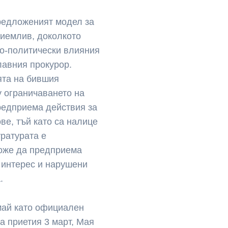
редложеният модел за
риемлив, доколкото
но-политически влияния
лавния прокурор.
ята на бившия
 ограничаването на
редприема действия за
ве, тъй като са налице
уратурата е
може да предприема
 интерес и нарушени
.
 май като официален
а приетия 3 март, Мая