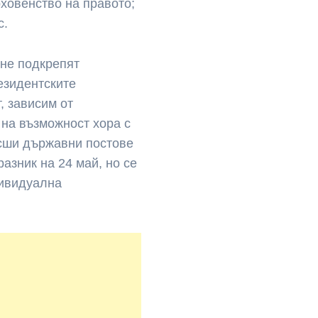
рховенство на правото;
с.
не подкрепят
езидентските
, зависим от
 на възможност хора с
сши държавни постове
азник на 24 май, но се
дивидуална