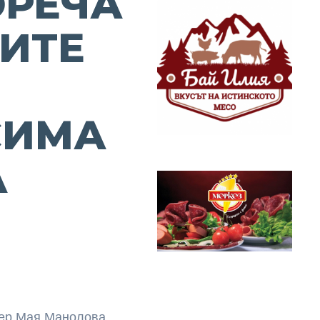
ОРЕЧА
ЛИТЕ
СИМА
А
дер Мая Манолова