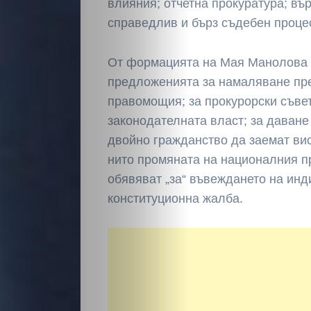
влияния; отчетна прокуратура; въ
Светско
справедлив и бърз съдебен проце
Крими
От формацията на Мая Манолова 
предложенията за намаляване пр
Малки
правомощия; за прокурорски съвет
законодателната власт; за даване
обяви
двойно гражданство да заемат ви
нито промяната на националния пр
Таблоид
обявяват „за“ въвеждането на ин
Новини
конституционна жалба.
Search