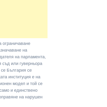
а ограничаване
азначаване на
едателя на парламента,
я съд или гуверньора
 се България се
ката институция е на
ионен модел и той се
 само и единствено
поправяне на нарушен