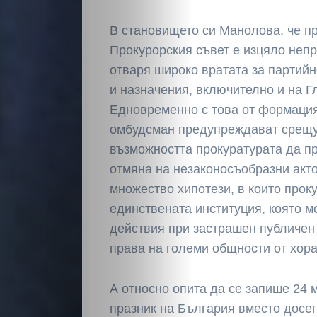
В становището си Манолова, че п
Прокурорския съвет е изцяло неп
отваря широко вратата за партий
и назначения, включително и на Г
Едновременно с това от формаци
омбудсман предупреждават срещу
възможността прокуратурата да п
отмяна на незаконосъобразни акто
множество хипотези, в които прок
единствената институция, която 
действия при застрашен публичен
права на големи общности от хора
А относно опита да се запише 24
празник на България вместо досег