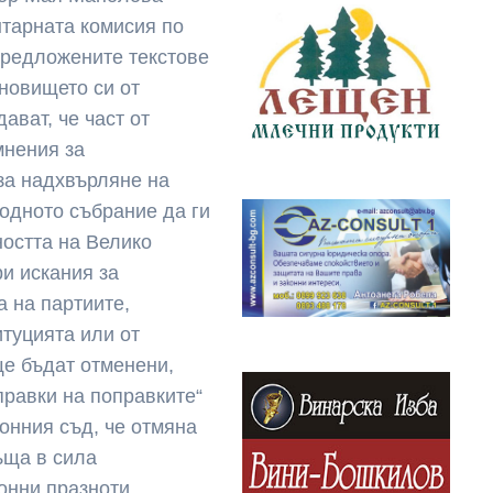
тарната комисия по
предложените текстове
ановището си от
ват, че част от
мнения за
 за надхвърляне на
одното събрание да ги
ността на Велико
и искания за
а на партиите,
туцията или от
ще бъдат отменени,
правки на поправките“
онния съд, че отмяна
ъща в сила
онни празноти.