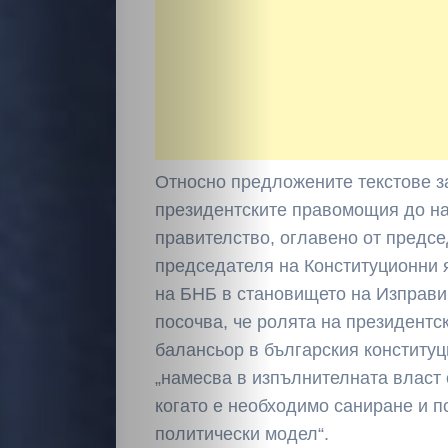
Относно предложените текстове з
президентските правомощия до н
правителство, оглавено от предс
председателя на Конституционни 
на БНБ в становището на Изправи
посочва, че ролята на президентс
балансьор в българския конституц
„намесва в изпълнителната власт
когато е необходимо саниране и 
политически модел“.