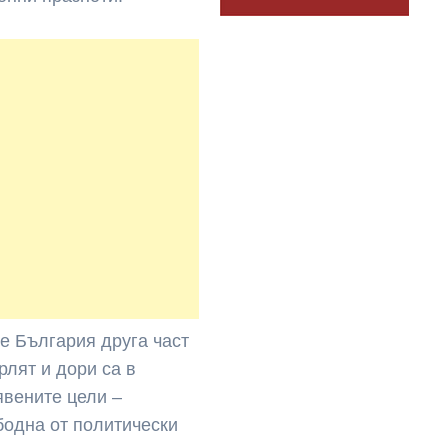
е България друга част
лят и дори са в
явените цели –
бодна от политически