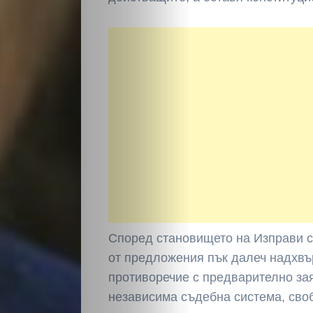
НАЧАЛО
Политика
Разследване
Спорт
Според становището на Изправи с
Скандали
от предложения пък далеч надхвър
противоречие с предварително за
Култура
независима съдебна система, сво