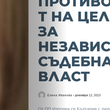
ПРОТИВ
Т НА ЦЕ
ЗА
НЕЗАВИ
СЪДЕБН
ВЛАСТ
Елена Иванова
декември 12, 2023
От ПП Изправи се България с ли