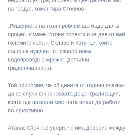
инфраструктура, особено в централната част
на града“, коментира Стоянов.
„Решението на този проблем ще бъде дълъг
процес. Имаме готови проекти и за две от най-
големите села – Склаве и Катунци, които
също се нуждаят от изцяло нова
водопроводна мрежа“, допълни
градоначалникът.
Той припомни, че общините от години очакват
да се случи финансовата децентрализация,
която ще позволи местната власт да работи
по-ефективно.
Атанас Стоянов увери, че има доверие между