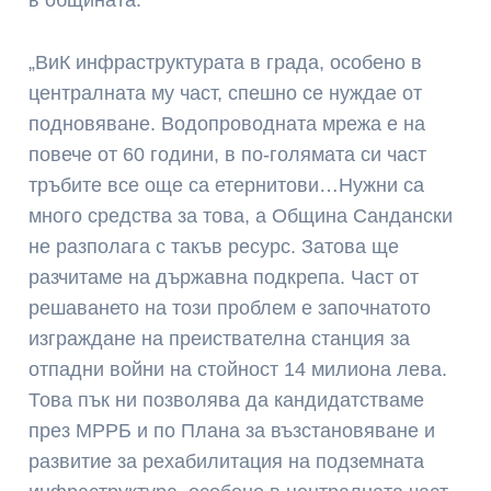
в общината.
„ВиК инфраструктурата в града, особено в
централната му част, спешно се нуждае от
подновяване. Водопроводната мрежа е на
повече от 60 години, в по-голямата си част
тръбите все още са етернитови…Нужни са
много средства за това, а Община Сандански
не разполага с такъв ресурс. Затова ще
разчитаме на държавна подкрепа. Част от
решаването на този проблем е започнатото
изграждане на преиствателна станция за
отпадни войни на стойност 14 милиона лева.
Това пък ни позволява да кандидатстваме
през МРРБ и по Плана за възстановяване и
развитие за рехабилитация на подземната