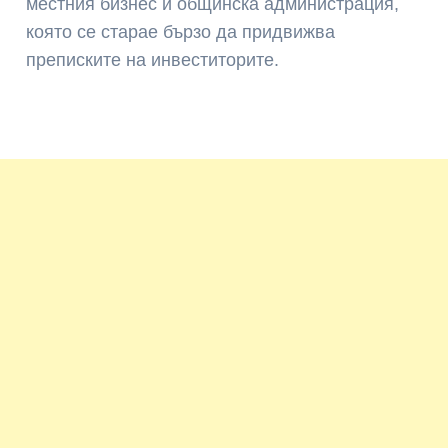
местния бизнес и общинска администрация,
която се старае бързо да придвижва
преписките на инвеститорите.