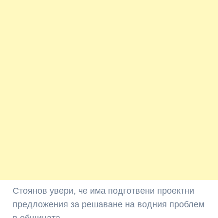
Стоянов увери, че има подготвени проектни
предложения за решаване на водния проблем