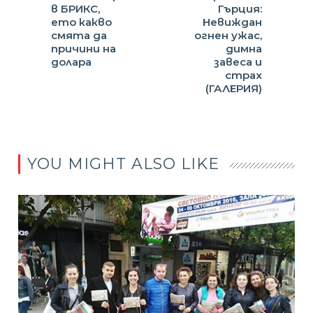
в БРИКС,
Гърция:
ето какво
Невиждан
смята да
огнен ужас,
причини на
димна
долара
завеса и
страх
(ГАЛЕРИЯ)
YOU MIGHT ALSO LIKE