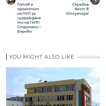
Готов е
Скръбна
проектът
вест в
на ПУП за
Югозапада!
изграждане
то на ГКПП
Струмяни –
Берово
YOU MIGHT ALSO LIKE