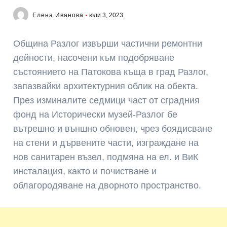
Елена Иванова
юли 3, 2023
Община Разлог извърши частични ремонтни
дейности, насочени към подобряване
състоянието на Патокова къща в град Разлог,
запазвайки архитектурния облик на обекта.
През изминалите седмици част от сградния
фонд на Исторически музей-Разлог бе
вътрешно и външно обновен, чрез боядисване
на стени и дървените части, изграждане на
нов санитарен възел, подмяна на ел. и ВиК
инсталация, както и почистване и
облагородяване на дворното пространство.