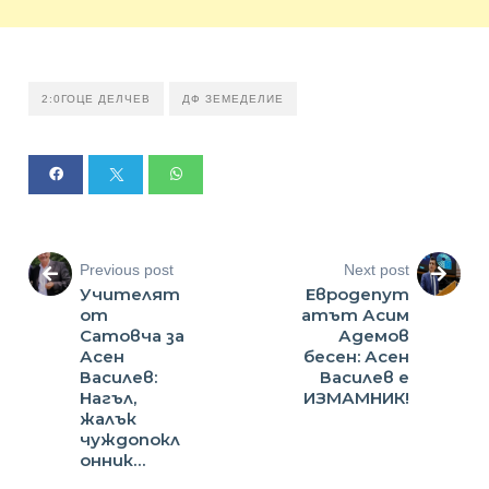
2:0ГОЦЕ ДЕЛЧЕВ
ДФ ЗЕМЕДЕЛИЕ
Previous post
Next post
Учителят
Евродепут
от
атът Асим
Сатовча за
Адемов
Асен
бесен: Асен
Василев:
Василев е
Нагъл,
ИЗМАМНИК!
жалък
чуждопокл
онник…