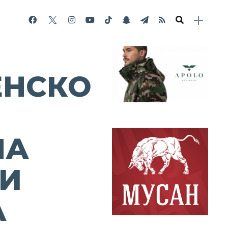
ЕНСКО
ЧА
 И
А