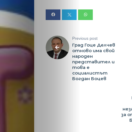
Search
Previous post
Град Гоце Делчев
отново има свой
народен
представител и
това е
социалистът
Богдан Боцев
нез
за о