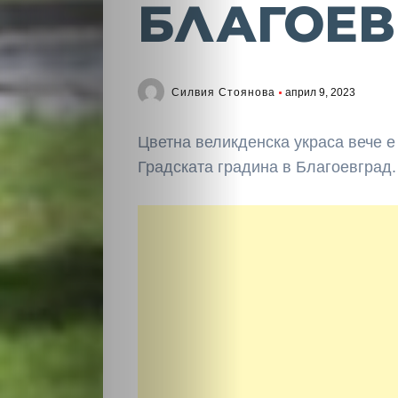
БЛАГОЕВ
Силвия Стоянова
април 9, 2023
Цветна великденска украса вече 
Градската градина в Благоевград.