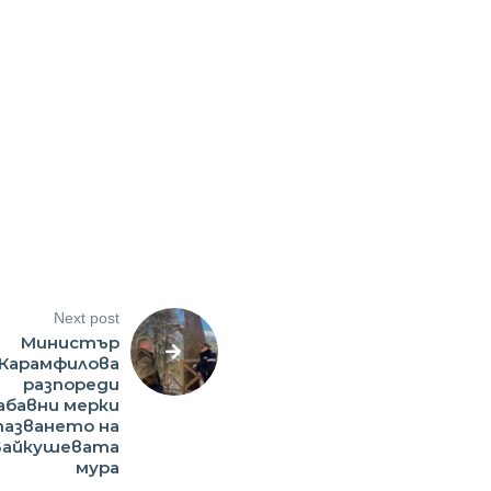
Next post
Министър
Карамфилова
разпореди
абавни мерки
пазването на
Байкушевата
мура