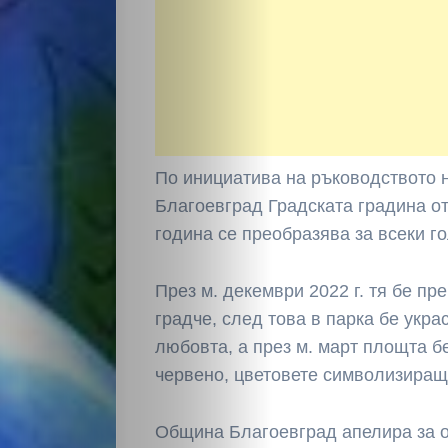
По инициатива на ръководството
Благоевград Градската градина о
година се преобразява за всеки г
НАЧАЛО
През м. декември 2022 г. тя бе пр
градче, след това в парка бе укр
Политика
любовта, а през м. март площта б
червено, цветовете символизиращ
Разследване
Община Благоевград апелира за 
Спорт