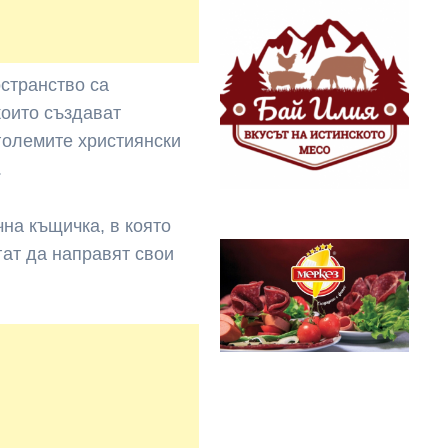
странство са
които създават
големите християнски
.
чна къщичка, в която
гат да направят свои