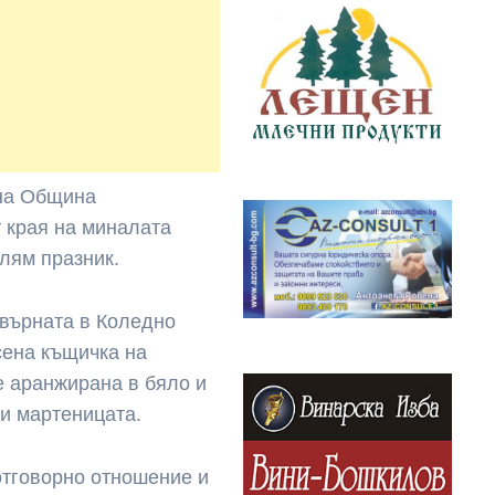
 на Община
т края на миналата
олям празник.
евърната в Коледно
асена къщичка на
е аранжирана в бяло и
и мартеницата.
отговорно отношение и