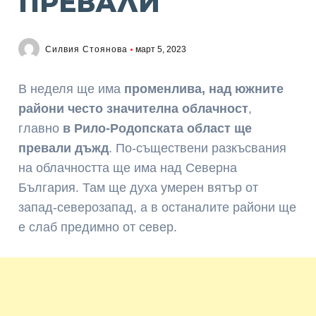
ПРЕВАЛИ
Силвия Стоянова
март 5, 2023
В неделя ще има
променлива, над южните
райони често значителна облачност
,
главно
в Рило-Родопската област ще
превали дъжд
. По-съществени разкъсвания
на облачността ще има над Северна
България. Там ще духа умерен вятър от
запад-северозапад, а в останалите райони ще
е слаб предимно от север.