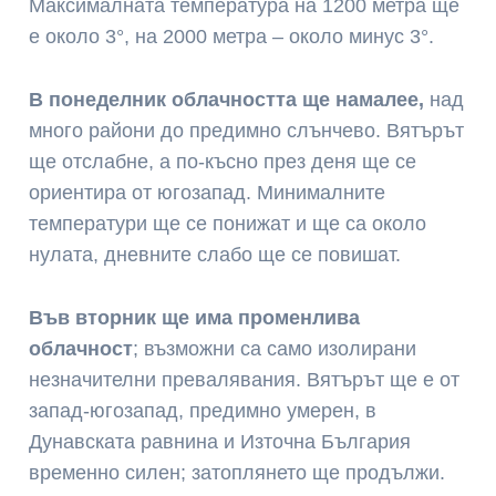
Максималната температура на 1200 метра ще
е около 3°, на 2000 метра – около минус 3°.
В понеделник облачността ще намалее,
над
много райони до предимно слънчево. Вятърът
ще отслабне, а по-късно през деня ще се
ориентира от югозапад. Минималните
температури ще се понижат и ще са около
нулата, дневните слабо ще се повишат.
Във вторник ще има променлива
облачност
; възможни са само изолирани
незначителни превалявания. Вятърът ще е от
запад-югозапад, предимно умерен, в
Дунавската равнина и Източна България
временно силен; затоплянето ще продължи.