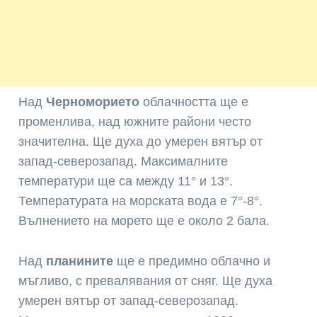
Над
Черноморието
облачността ще е
променлива, над южните райони често
значителна. Ще духа до умерен вятър от
запад-северозапад. Максималните
температури ще са между 11° и 13°.
Температурата на морската вода е 7°-8°.
Вълнението на морето ще е около 2 бала.
Над
планините
ще е предимно облачно и
мъгливо, с превалявания от сняг. Ще духа
умерен вятър от запад-северозапад.