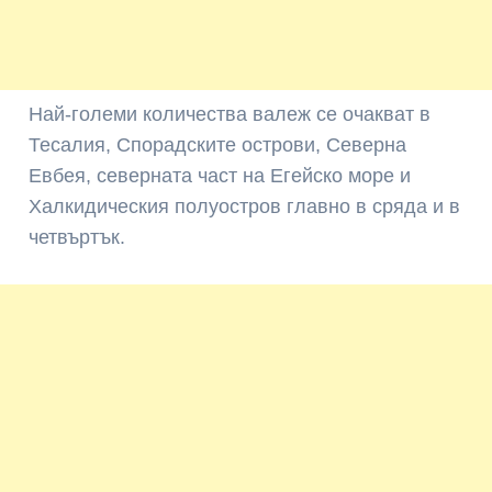
Най-големи количества валеж се очакват в
Тесалия, Спорадските острови, Северна
Евбея, северната част на Егейско море и
Халкидическия полуостров главно в сряда и в
четвъртък.