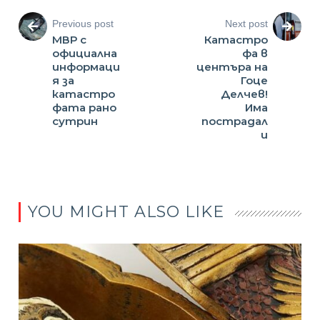
Previous post
Next post
МВР с
Катастро
официална
фа в
информаци
центъра на
я за
Гоце
катастро
Делчев!
фата рано
Има
сутрин
пострадал
и
YOU MIGHT ALSO LIKE