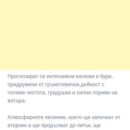
Прогнозират се интензивни валежи и бури,
придружени от гръмотевична дейност с
голяма честота, градушки и силни пориви на
вятъра.
Атмосферните явления, които ще започнат от
вторник и ще продължат до петък, ще