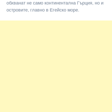
обхванат не само континентална Гърция, но и
островите, главно в Егейско море.