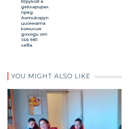
Юруков е
декларирал
пред
Антикоруп
ционната
комисия
доходи от
146 981
лева.
YOU MIGHT ALSO LIKE