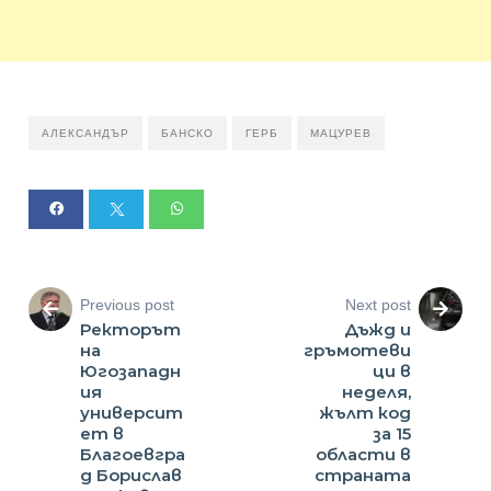
АЛЕКСАНДЪР
БАНСКО
ГЕРБ
МАЦУРЕВ
Previous post
Next post
Ректорът
Дъжд и
на
гръмотеви
Югозападн
ци в
ия
неделя,
университ
жълт код
ет в
за 15
Благоевгра
области в
д Борислав
страната