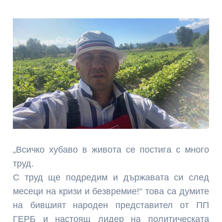
„Всичко хубаво в живота се постига с много
труд.
С труд ще подредим и държавата си след
месеци на кризи и безвремие!“ това са думите
на бившият народен представител от ПП
ГЕРБ и настоящ лидер на политическата