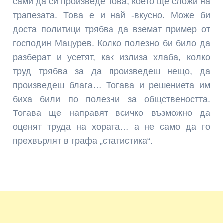
сами да си произведе това, което ще сложи на
трапезата. Това е и най -вкусно. Може би
доста политици трябва да вземат пример от
господин Мацурев. Колко полезно би било да
разберат и усетят, как излиза хлаба, колко
труд трябва за да произведеш нещо, да
произведеш блага… Тогава и решениета им
биха били по полезни за общствеността.
Тогава ще направят всичко възможно да
оценят труда на хората… а не само да го
прехвърлят в графа „статистика“.