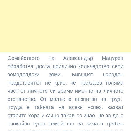
Семейството на Александър Мацурев
обработва доста прилично количедство свои
земеделдски земи. Бившият народен
представител не крие, че прекарва голяма
част от личното си време именно на личното
стопанство. От малък е възпитан на труд.
Труда е тайната на всеки успех, казват
старите хора и също такав се знае, че за да е
спокойно едно семейство за зимата трябва