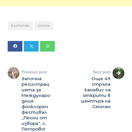
БЪЛГАРИН
СОЛУН
Previous post
Next post
Започна
Още 49
регистрац
стръка
ията за
канабис са
Междунаро
открити в
дния
центъра на
фолклорен
Смолян
фестивал
„Песни от
извора“, с.
Петрово!