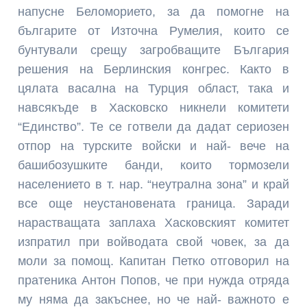
напусне Беломорието, за да помогне на
българите от Източна Румелия, които се
бунтували срещу загробващите България
решения на Берлинския конгрес. Както в
цялата васална на Турция област, така и
навсякъде в Хасковско никнели комитети
“Единство”. Те се готвели да дадат сериозен
отпор на турските войски и най- вече на
башибозушките банди, които тормозели
населението в т. нар. “неутрална зона” и край
все още неустановената граница. Заради
нарастващата заплаха Хасковският комитет
изпратил при войводата свой човек, за да
моли за помощ. Капитан Петко отговорил на
пратеника Антон Попов, че при нужда отряда
му няма да закъснее, но че най- важното е