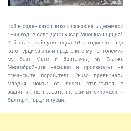
Той е роден като Петко Киряков на 6 декември
1844 год. в село Доганхисар /днешна Гърция/.
Той става хайдутин едва 16 – годишен след
като турци заклали пред очите му по- големия
му брат Мате и братовчед му Вълчо.
Многобройните насилия и произволът на
османските поробители бързо превърнали
младия момък от личен отмъстител в
защитник на правата на всички сиромаси –
българи, гърци и турци.