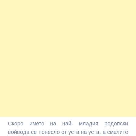
Скоро името на най- младия родопски
войвода се понесло от уста на уста, а смелите