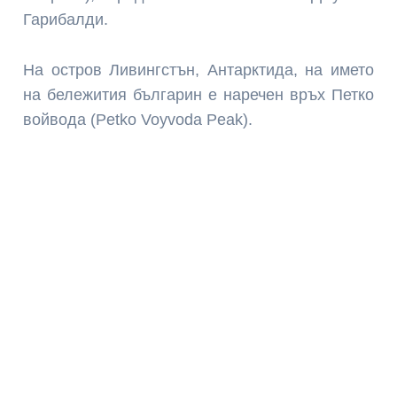
Гарибалди.
На остров Ливингстън, Антарктида, на името
на бележития българин е наречен връх Петко
войвода (Petko Voyvoda Peak).