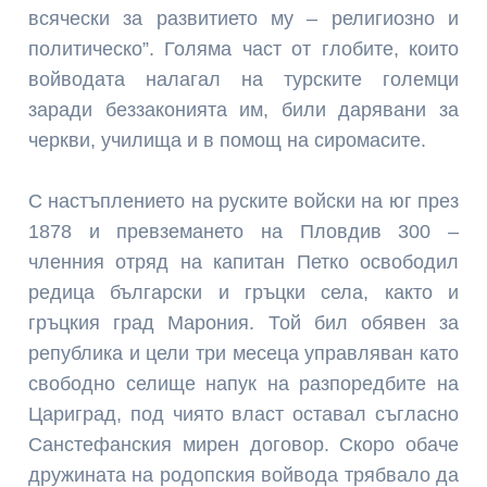
всячески за развитието му – религиозно и
политическо”. Голяма част от глобите, които
войводата налагал на турските големци
заради беззаконията им, били дарявани за
черкви, училища и в помощ на сиромасите.
С настъплението на руските войски на юг през
1878 и превземането на Пловдив 300 –
членния отряд на капитан Петко освободил
редица български и гръцки села, както и
гръцкия град Марония. Той бил обявен за
република и цели три месеца управляван като
свободно селище напук на разпоредбите на
Цариград, под чиято власт оставал съгласно
Санстефанския мирен договор. Скоро обаче
дружината на родопския войвода трябвало да