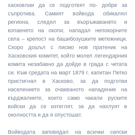
хасковлии да се подготвят по- добре за
съпротива. Самият войвода обикалял
региона, следял за въоръжаването и
копаенето на окопи, нападал непокорните
села – крепост на башибозушките метежници.
Скоро дошъл с писмо нов пратеник на
Хасковския комитет, който молел легендарния
комита незабавно да дойде в града с четата
си. Към средата на март 1879 г. капитан Петко
пристигнал в Хасково, за да подготви
населението за очакваното нападение на
кърджалиите, които само чакали руските
войски да се изтеглят, за да нахлуят в
околността и да я опустошат.
Войводата заповядал на всички селски