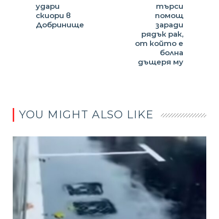
удари
търси
скиори в
помощ
Добринище
заради
рядък рак,
от който е
болна
дъщеря му
YOU MIGHT ALSO LIKE