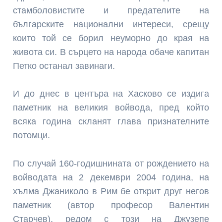
стамболовистите и предателите на
българските национални интереси, срещу
които той се борил неуморно до края на
живота си. В сърцето на народа обаче капитан
Петко останал завинаги.
И до днес в центъра на Хасково се издига
паметник на великия войвода, пред който
всяка година скланят глава признателните
потомци.
По случай 160-годишнината от рождението на
войводата на 2 декември 2004 година, на
хълма Джаниколо в Рим бе открит друг негов
паметник (автор професор Валентин
Старчев), редом с този на Джузепе