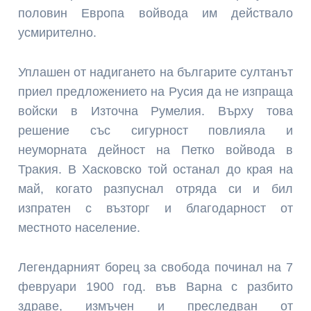
половин Европа войвода им действало
усмирително.
Уплашен от надигането на българите султанът
приел предложението на Русия да не изпраща
войски в Източна Румелия. Върху това
решение със сигурност повлияла и
неуморната дейност на Петко войвода в
Тракия. В Хасковско той останал до края на
май, когато разпуснал отряда си и бил
изпратен с възторг и благодарност от
местното население.
Легендарният борец за свобода починал на 7
февруари 1900 год. във Варна с разбито
здраве, измъчен и преследван от