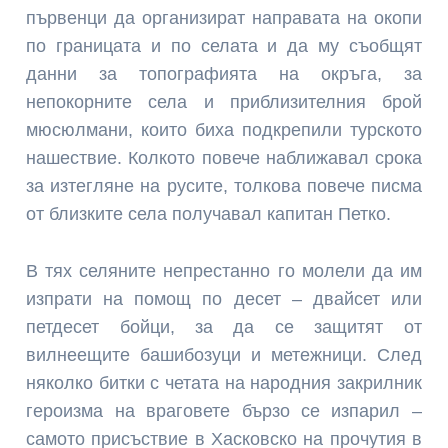
първенци да организират направата на окопи
по границата и по селата и да му съобщят
данни за топографията на окръга, за
непокорните села и приблизителния брой
мюсюлмани, които биха подкрепили турското
нашествие. Колкото повече наближавал срока
за изтегляне на русите, толкова повече писма
от близките села получавал капитан Петко.
В тях селяните непрестанно го молели да им
изпрати на помощ по десет – двайсет или
петдесет бойци, за да се защитят от
вилнеещите башибозуци и метежници. След
няколко битки с четата на народния закрилник
героизма на враговете бързо се изпарил –
самото присъствие в Хасковско на прочутия в