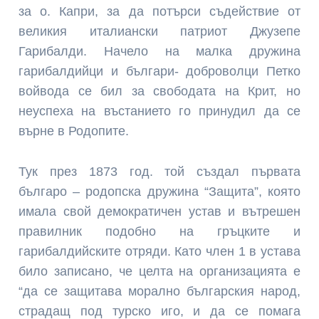
за о. Капри, за да потърси съдействие от
великия италиански патриот Джузепе
Гарибалди. Начело на малка дружина
гарибалдийци и българи- доброволци Петко
войвода се бил за свободата на Крит, но
неуспеха на въстанието го принудил да се
върне в Родопите.
Тук през 1873 год. той създал първата
българо – родопска дружина “Защита”, която
имала свой демократичен устав и вътрешен
правилник подобно на гръцките и
гарибалдийските отряди. Като член 1 в устава
било записано, че целта на организацията е
“да се защитава морално българския народ,
страдащ под турско иго, и да се помага