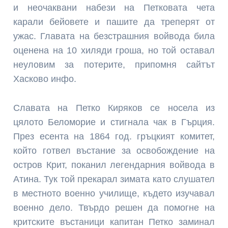
и неочаквани набези на Петковата чета
карали бейовете и пашите да треперят от
ужас. Главата на безстрашния войвода била
оценена на 10 хиляди гроша, но той оставал
неуловим за потерите, припомня сайтът
Хасково инфо.
Славата на Петко Киряков се носела из
цялото Беломорие и стигнала чак в Гърция.
През есента на 1864 год. гръцкият комитет,
който готвел въстание за освобождение на
остров Крит, поканил легендарния войвода в
Атина. Тук той прекарал зимата като слушател
в местното военно училище, където изучавал
военно дело. Твърдо решен да помогне на
критските въстаници капитан Петко заминал