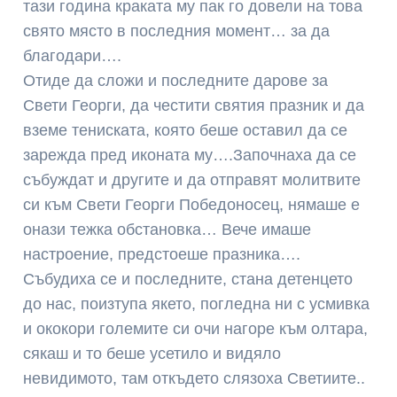
тази година краката му пак го довели на това
свято място в последния момент… за да
благодари….
Отиде да сложи и последните дарове за
Свети Георги, да честити святия празник и да
вземе тениската, която беше оставил да се
зарежда пред иконата му….Започнаха да се
събуждат и другите и да отправят молитвите
си към Свети Георги Победоносец, нямаше е
онази тежка обстановка… Вече имаше
настроение, предстоеше празника….
Събудиха се и последните, стана детенцето
до нас, поизтупа якето, погледна ни с усмивка
и ококори големите си очи нагоре към олтара,
сякаш и то беше усетило и видяло
невидимото, там откъдето слязоха Светиите..