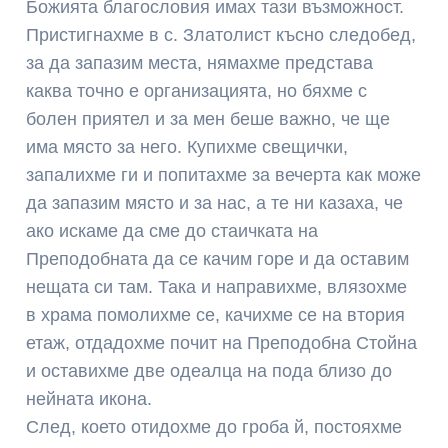
Божията благословия имах тази възможност.
Пристигнахме в с. Златолист късно следобед,
за да запазим места, нямахме представа
каква точно е организацията, но бяхме с
болен приятел и за мен беше важно, че ще
има място за него. Купихме свещички,
запалихме ги и попитахме за вечерта как може
да запазим място и за нас, а те ни казаха, че
ако искаме да сме до стаичката на
Преподобната да се качим горе и да оставим
нещата си там. Така и направихме, влязохме
в храма помолихме се, качихме се на втория
етаж, отдадохме почит на Преподобна Стойна
и оставихме две одеалца на пода близо до
нейната икона.
След, което отидохме до гроба й, постояхме