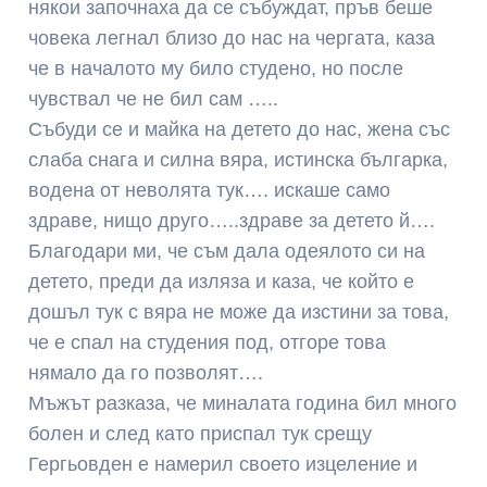
някои започнаха да се събуждат, пръв беше
човека легнал близо до нас на чергата, каза
че в началото му било студено, но после
чувствал че не бил сам …..
Събуди се и майка на детето до нас, жена със
слаба снага и силна вяра, истинска българка,
водена от неволята тук…. искаше само
здраве, нищо друго…..здраве за детето й….
Благодари ми, че съм дала одеялото си на
детето, преди да изляза и каза, че който е
дошъл тук с вяра не може да изстини за това,
че е спал на студения под, отгоре това
нямало да го позволят….
Мъжът разказа, че миналата година бил много
болен и след като приспал тук срещу
Гергьовден е намерил своето изцеление и