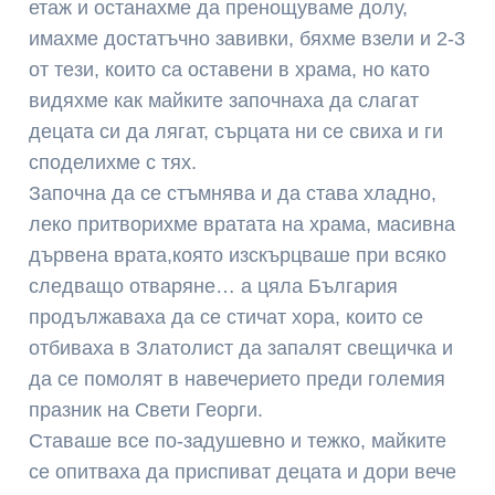
етаж и останахме да пренощуваме долу,
имахме достатъчно завивки, бяхме взели и 2-3
от тези, които са оставени в храма, но като
видяхме как майките започнаха да слагат
децата си да лягат, сърцата ни се свиха и ги
споделихме с тях.
Започна да се стъмнява и да става хладно,
леко притворихме вратата на храма, масивна
дървена врата,която изскърцваше при всяко
следващо отваряне… а цяла България
продължаваха да се стичат хора, които се
отбиваха в Златолист да запалят свещичка и
да се помолят в навечерието преди големия
празник на Свети Георги.
Ставаше все по-задушевно и тежко, майките
се опитваха да приспиват децата и дори вече