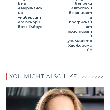
к на
въпреки
Американск
лятото и
ия
ваканцият
университ
а
ет покори
продължав
връх Елбрус
ат
пристигат
в
училището
Хаджидимо
во
YOU MIGHT ALSO LIKE