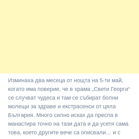
Изминаха два месеца от нощта на 5-ти май,
когато има поверие, че в храма „Свети Георги“
се случват чудеса и там се събират болни
молещи за здраве и екстрасенси от цяла
България. Много силно исках да преспа в
манастира точно на тази дата и да усетя сама
това, което другите вече са описвали… и с