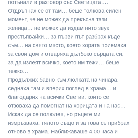
потънали в разговор със Светицата….
Отдръпнах се от там… беше толкова силен
момент, че не можех да прекъсна тази
женица… не можех да издам нито звук
престъпвайки… за първи път разбрах къде
съм… на свято място, което хората приемаха
за свои дом и отваряха дълбоко сърцата си,
за да излеят всичко, което им тежи… беше
тежко…
Продължих бавно към люлката на чинара,
седнаха там и вперих поглед в храма… и
благодарих на всички Светии, които се
отзоваха да помогнат на хорицата и на нас…
Исках да се полюлея, но ръцете ми
измръзваха, тялото също и за това се прибрах
отново в храма. Наближаваше 4.00 часа и