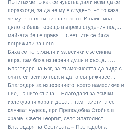
Попитахме го как се чувства дали иска да се
поразходи, за да не му е студено, но то каза,
че му е топло и пипна челото. И наистина
цялото беше горещо въпреки студения под…
майката беше права… Светците се бяха
погрижили за него.
Бяха се погрижили и за всички със силна
вяра, там бяха изцерени души и сърца……
Благодаря на Бог, за възможността да видя с
очите си всичко това и да го съприживее…
Благодаря за изцерението, което намерихме и
ние, нашите сърца… Благодаря за всички
излекувани хора и деца… там наистина се
случват чудеса, при Преподобна Стойна в
храма „Свети Георги“, село Златолист.
Благодаря на Светицата – Преподобна