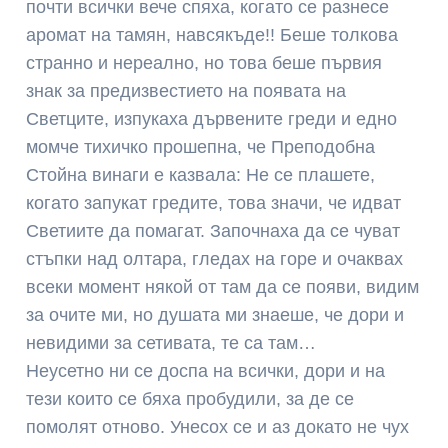
почти всички вече спяха, когато се разнесе
аромат на тамян, навсякъде!! Беше толкова
странно и нереално, но това беше първия
знак за предизвестието на появата на
Светците, изпукаха дървените греди и едно
момче тихичко прошепна, че Преподобна
Стойна винаги е казвала: Не се плашете,
когато запукат гредите, това значи, че идват
Светиите да помагат. Започнаха да се чуват
стъпки над олтара, гледах на горе и очаквах
всеки момент някой от там да се появи, видим
за очите ми, но душата ми знаеше, че дори и
невидими за сетивата, те са там…
Неусетно ни се доспа на всички, дори и на
тези които се бяха пробудили, за де се
помолят отново. Унесох се и аз докато не чух