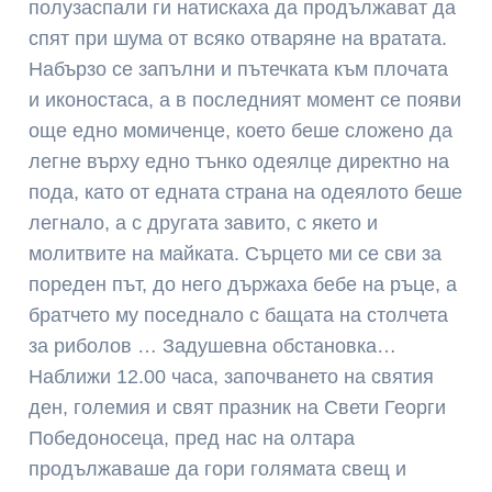
полузаспали ги натискаха да продължават да
спят при шума от всяко отваряне на вратата.
Набързо се запълни и пътечката към плочата
и иконостаса, а в последният момент се появи
още едно момиченце, което беше сложено да
легне върху едно тънко одеялце директно на
пода, като от едната страна на одеялото беше
легнало, а с другата завито, с якето и
молитвите на майката. Сърцето ми се сви за
пореден път, до него държаха бебе на ръце, а
братчето му поседнало с бащата на столчета
за риболов … Задушевна обстановка…
Наближи 12.00 часа, започването на святия
ден, големия и свят празник на Свети Георги
Победоносеца, пред нас на олтара
продължаваше да гори голямата свещ и