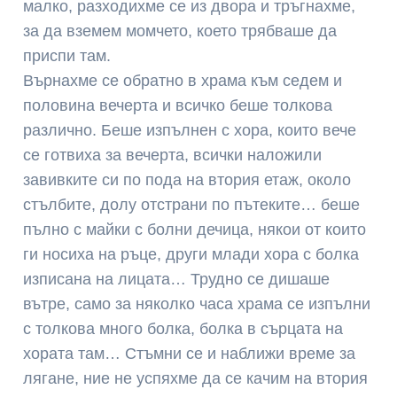
малко, разходихме се из двора и тръгнахме,
за да вземем момчето, което трябваше да
приспи там.
Върнахме се обратно в храма към седем и
половина вечерта и всичко беше толкова
различно. Беше изпълнен с хора, които вече
се готвиха за вечерта, всички наложили
завивките си по пода на втория етаж, около
стълбите, долу отстрани по пътеките… беше
пълно с майки с болни дечица, някои от които
ги носиха на ръце, други млади хора с болка
изписана на лицата… Трудно се дишаше
вътре, само за няколко часа храма се изпълни
с толкова много болка, болка в сърцата на
хората там… Стъмни се и наближи време за
лягане, ние не успяхме да се качим на втория