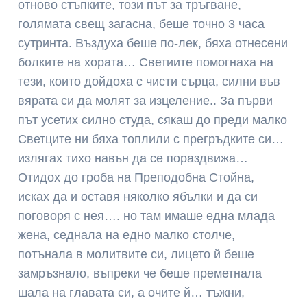
отново стъпките, този път за тръгване,
голямата свещ загасна, беше точно 3 часа
сутринта. Въздуха беше по-лек, бяха отнесени
болките на хората… Светиите помогнаха на
тези, които дойдоха с чисти сърца, силни във
вярата си да молят за изцеление.. За първи
път усетих силно студа, сякаш до преди малко
Светците ни бяха топлили с прегръдките си…
излягах тихо навън да се пораздвижа…
Отидох до гроба на Преподобна Стойна,
исках да и оставя няколко ябълки и да си
поговоря с нея…. но там имаше една млада
жена, седнала на едно малко столче,
потънала в молитвите си, лицето й беше
замръзнало, въпреки че беше преметнала
шала на главата си, а очите й… тъжни,