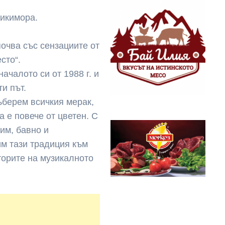
Кикимора.
почва със сензациите от
сто“.
ачалото си от 1988 г. и
ти път.
ъберем всичкия мерак,
а е повече от цветен. С
им, бавно и
им тази традиция към
аторите на музикалното