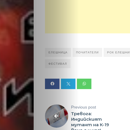
Светско
Крими
Малки
ЕЛЕШНИЦА
ПОЧИТАТЕЛИ
РОК ЕЛЕШНИ
обяви
ФЕСТИВАЛ
Таблоид
Новини
Previous post
Search
Тревога:
Индийският
мутант на К-19