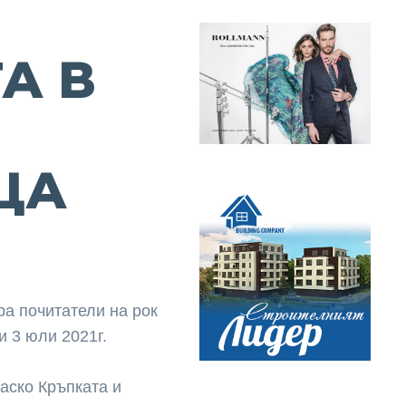
А В
ЦА
 почитатели на рок
и 3 юли 2021г.
Васко Кръпката и