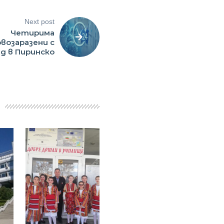
Next post
Четирима
возаразени с
д в Пиринско