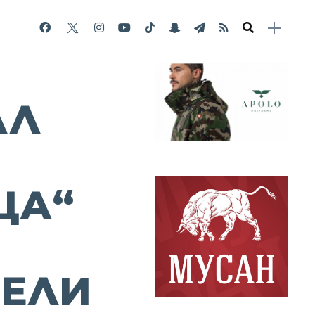
АЛ
ЦА“
ТЕЛИ