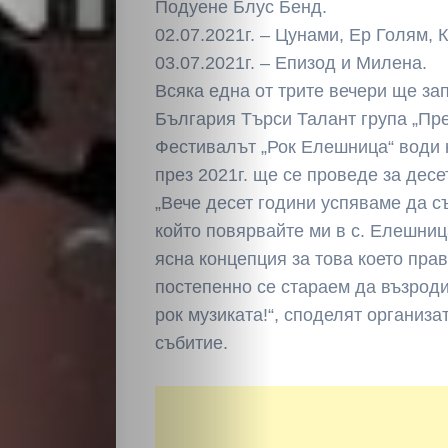
Подуене Блус Бенд.
02.07.2021г. – Цунами, Ер Голям, 
03.07.2021г. – Епизод и Милена.
Всяка една от трите вечери ще за
България Търси Талант група „Пре
Фестивалът „Рок Елешница“ води н
през 2021г. ще се проведе за десе
„Вече десет години успяваме да с
който повярвайте ми в с. Елешниц
ясна концепция за това което прав
постепенно се стараем да възрод
рок музиката!“, споделят организ
събитие.