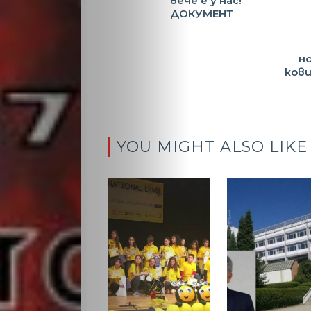
вече е у нас!
ДОКУМЕНТ
но
кови
YOU MIGHT ALSO LIKE