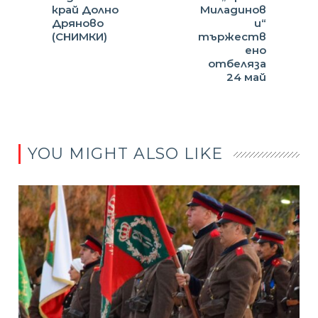
край Долно
Миладинов
Дряново
и“
(СНИМКИ)
тържеств
ено
отбеляза
24 май
YOU MIGHT ALSO LIKE