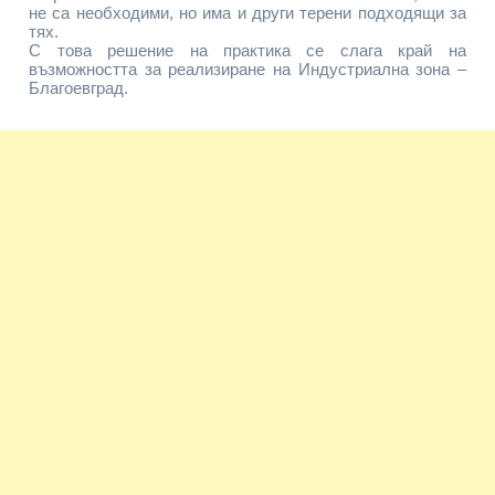
не са необходими, но има и други терени подходящи за
тях.
С това решение на практика се слага край на
възможността за реализиране на Индустриална зона –
Благоевград.