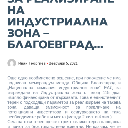
НА
ИНДУСТРИАЛНА
ЗОНА –
БЛАГОЕВГРАД…
Иван Георгиев
февруари 5, 2021
Още едно необмислено решение, при положение че има
подписан меморандум между Община Благоевград и
„Национална компания индустриални зони“ ЕАД за
изграждане на Индустриална зона с площ 115 дка,
изцяло финансирана от държавата. Това е единственият
терен с подходящи параметри за реализиране на такава
зона, даваща възможност за привличане на
потенциални инвеститори и осигуряването на така
необходимите работни места (между 2 хил. и 4 хил.).
Сега на този терен ще се строят хеликоптерна площадка
и приют за безстопанствени животни. Не казвам, че те