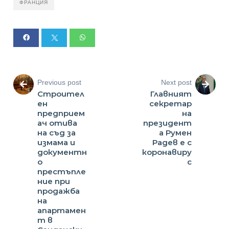
ФРАНЦИЯ
Previous post
Next post
Строител
Главният
ен
секретар
предприем
на
ач отива
президент
на съд за
а Румен
измама и
Радев е с
документн
коронавиру
о
с
престъпле
ние при
продажба
на
апартамен
т в