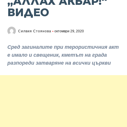
„АЛЛАХ АКБАР!“
ВИДЕО
Силвия Стоянова
октомври 29, 2020
Сред загиналите при терористичния акт
е имало и свещеник, кметът на града
разпореди затваряне на всички църкви