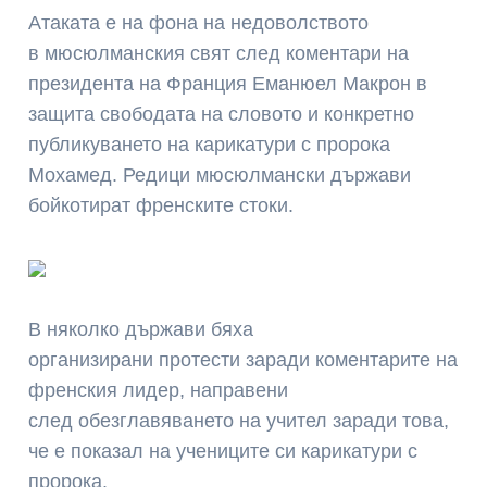
Атаката е на фона на недоволството
в мюсюлманския свят след коментари на
президента на Франция Еманюел Макрон в
защита свободата на словото и конкретно
публикуването на карикатури с пророка
Мохамед. Редици мюсюлмански държави
бойкотират френските стоки.
В няколко държави бяха
организирани протести заради коментарите на
френския лидер, направени
след обезглавяването на учител заради това,
че е показал на учениците си карикатури с
пророка.