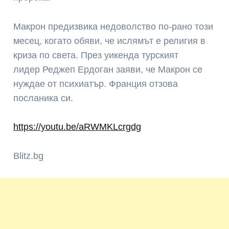
Макрон предизвика недоволство по-рано този
месец, когато обяви, че ислямът е религия в
криза по света. През уикенда турският
лидер Реджеп Ердоган заяви, че Макрон се
нуждае от психиатър. Франция отзова
посланика си.
https://youtu.be/aRWMKLcrgdg
Blitz.bg