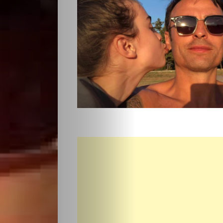
Разследване
Спорт
Скандали
Култура
Светско
Крими
Малки
обяви