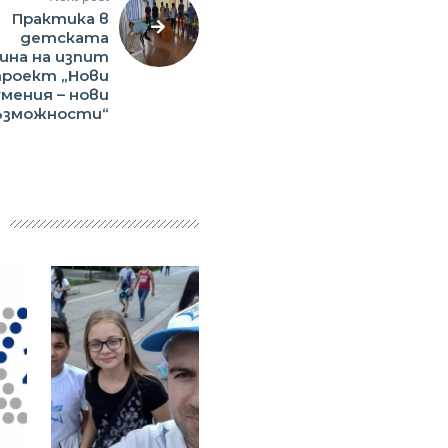
Практика в
детската
ина на изпит
проект „Нови
умения – нови
ъзможности“