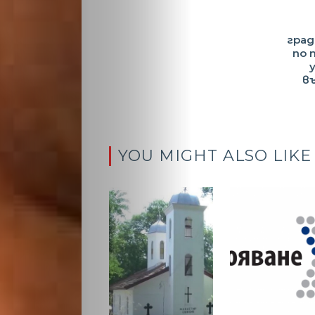
град
по 
в
YOU MIGHT ALSO LIKE