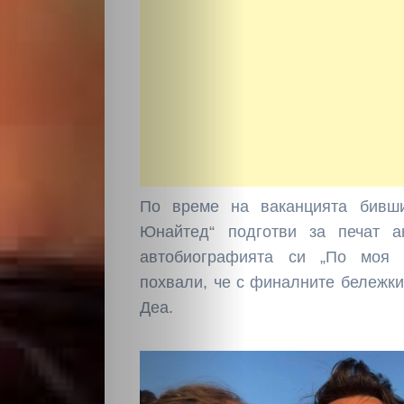
По време на ваканцията бивш
Юнайтед“ подготви за печат а
автобиографията си „По моя 
похвали, че с финалните бележк
Деа.
НАЧАЛО
Политика