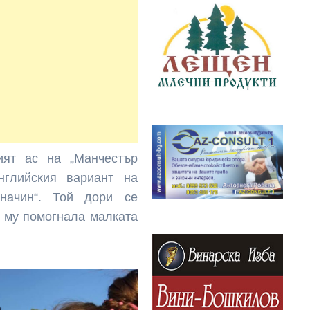
ият ас на „Манчестър
нглийския вариант на
начин“. Той дори се
и му помогнала малката