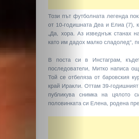
Този път футболната легенда пок
от 10-годишната Деа и Елиа (7), 
„Да, хора. Аз изведнъж станах на
като им дадох малко сладолед“, п
В поста си в Инстаграм, къд
последователи, Митко написа ощ
Той се отбеляза от баровския ку
край Иракли. Оттам 39-годишният
публикува снимка на цялото с
половинката си Елена, родена през