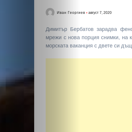
Иван Георгиев
август 7, 2020
Димитър Бербатов зарадва фено
мрежи с нова порция снимки, на 
морската ваканция с двете си дъщ