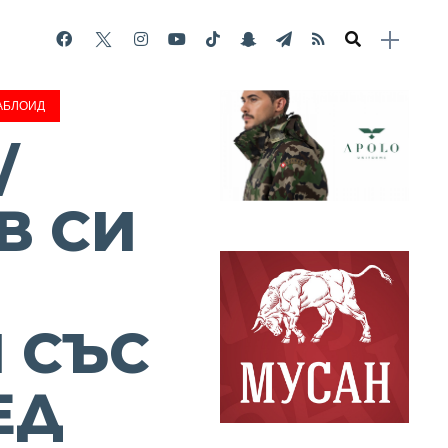
АБЛОИД
/
В СИ
И
 СЪС
ЕД