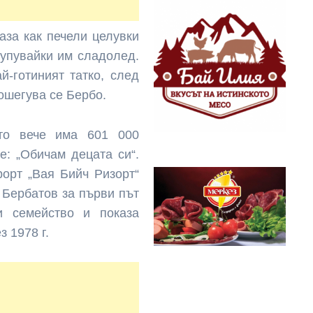
аза как печели целувки
купувайки им сладолед.
й-готиният татко, след
ошегува се Бербо.
ето вече има 601 000
е: „Обичам децата си“.
рорт „Вая Бийч Ризорт“
 Бербатов за първи път
и семейство и показа
 1978 г.