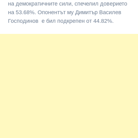
на демократичните сили, спечелил доверието
на 53.68%. Опонентът му Димитър Василев
Господинов е бил подкрепен от 44.82%.