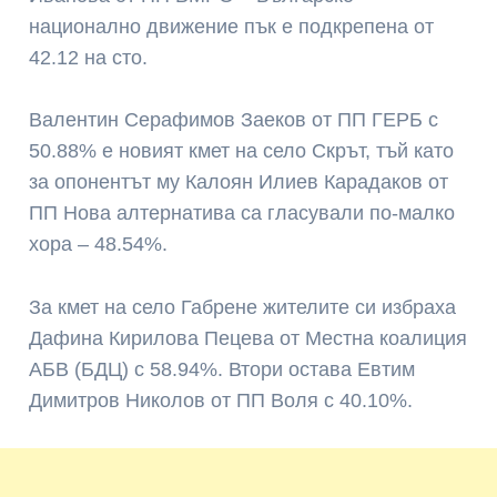
национално движение пък е подкрепена от
42.12 на сто.
Валентин Серафимов Заеков от ПП ГЕРБ с
50.88% е новият кмет на село Скрът, тъй като
за опонентът му Калоян Илиев Карадаков от
ПП Нова алтернатива са гласували по-малко
хора – 48.54%.
За кмет на село Габрене жителите си избраха
Дафина Кирилова Пецева от Местна коалиция
АБВ (БДЦ) с 58.94%. Втори остава Евтим
Димитров Николов от ПП Воля с 40.10%.