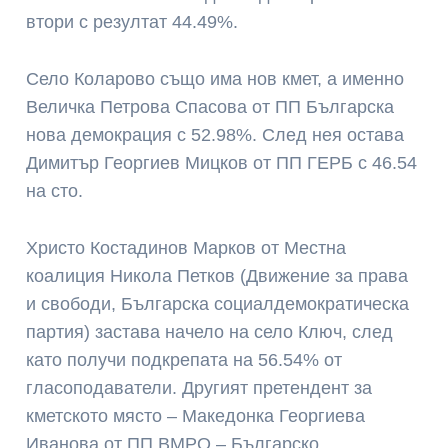
втори с резултат 44.49%.
Село Коларово също има нов кмет, а именно
Величка Петрова Спасова от ПП Българска
нова демокрация с 52.98%. След нея остава
Димитър Георгиев Мицков от ПП ГЕРБ с 46.54
на сто.
Христо Костадинов Марков от Местна
коалиция Никола Петков (Движение за права
и свободи, Българска социалдемократическа
партия) застава начело на село Ключ, след
като получи подкрепата на 56.54% от
гласоподаватели. Другият претендент за
кметското място – Македонка Георгиева
Иванова от ПП ВМРО – Българско