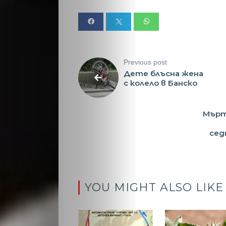
Малки
обяви
Previous post
Таблоид
Дете блъсна жена
с колело в Банско
Новини
Мърт
сед
Search
YOU MIGHT ALSO LIKE