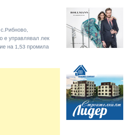
 с.Рибново,
во е управлявал лек
ие на 1,53 промила