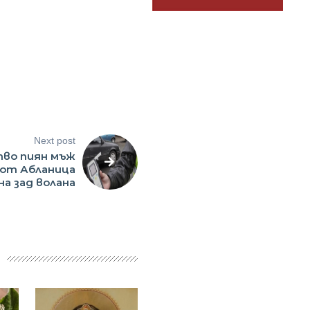
Next post
во пиян мъж
от Абланица
на зад волана