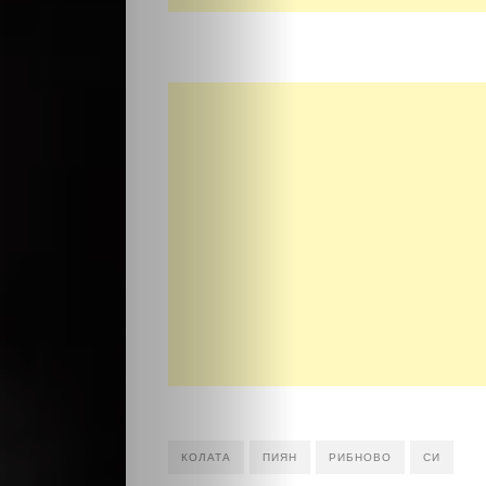
НАЧАЛО
Политика
Разследване
Спорт
Скандали
Култура
Светско
КОЛАТА
ПИЯН
РИБНОВО
СИ
Крими