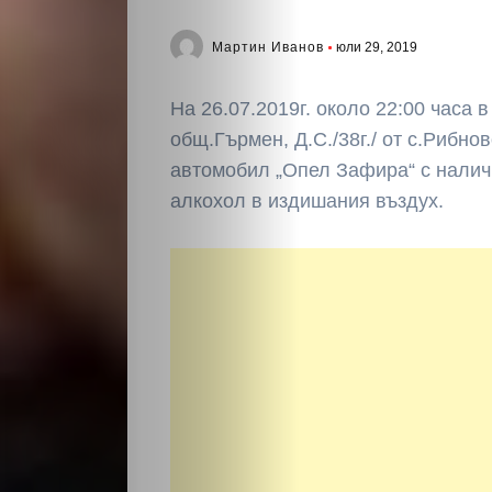
Мартин Иванов
юли 29, 2019
На 26.07.2019г. около 22:00 часа в
общ.Гърмен, Д.С./38г./ от с.Рибно
автомобил „Опел Зафира“ с налич
алкохол в издишания въздух.