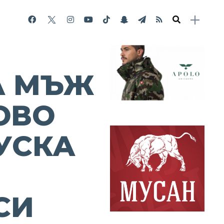
А МЪЖ
ОВО
УСКА
СИ