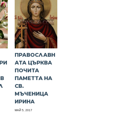
ПРАВОСЛАВН
РИ
АТА ЦЪРКВА
ПОЧИТА
 В
ПAМEТТA НA
Л
CВ.
МЪЧEНИЦA
ИPИНA
МАЙ 5, 2017