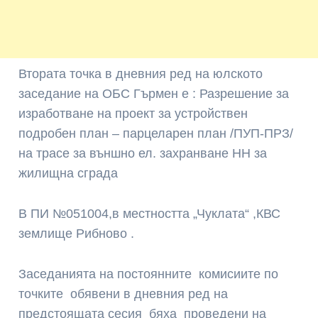
Втората точка в дневния ред на юлското
заседание на ОБС Гърмен е : Разрешение за
изработване на проект за устройствен
подробен план – парцеларен план /ПУП-ПРЗ/
на трасе за външно ел. захранване HH за
жилищна сграда
В ПИ №051004,в местността „Чуклата“ ,КВС
землище Рибново .
Заседанията на постоянните комисиите по
точките обявени в дневния ред на
предстоящата сесия бяха проведени на