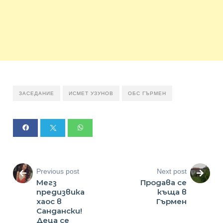
ЗАСЕДАНИЕ
ИСМЕТ УЗУНОВ
ОБС ГЪРМЕН
Previous post
Next post
Мегз
Продава се
предизвика
къща в
хаос в
Гърмен
Сандански!
Деца се