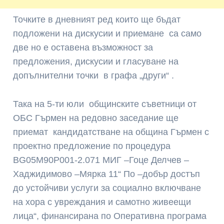
Точките в дневният ред които ще бъдат
подложени на дискусии и приемане са само
две но е оставена възможност за
предложения, дискусии и гласуване на
допълнителни точки в графа „други“ .
Така на 5-ти юли общинските съветници от
ОБС Гърмен на редовно заседание ще
приемат кандидатстване на община Гърмен с
проектно предложение по процедура
BG05M90P001-2.071 МИГ –Гоце Делчев –
Хаджидимово –Мярка 11“ По –добър достъп
до устойчиви услуги за социално включване
на хора с увреждания и самотно живеещи
лица“, финансирана по Оперативна програма