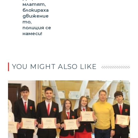
млатят,
блокираха
движение
то,
полиция се
намеси!
YOU MIGHT ALSO LIKE