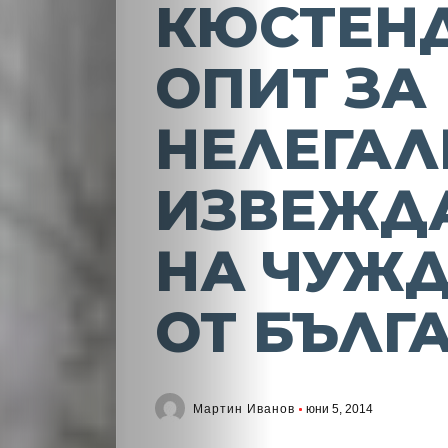
КЮСТЕН
ОПИТ ЗА
НЕЛЕГАЛ
ИЗВЕЖД
НА ЧУЖ
ОТ БЪЛГ
Мартин Иванов
юни 5, 2014