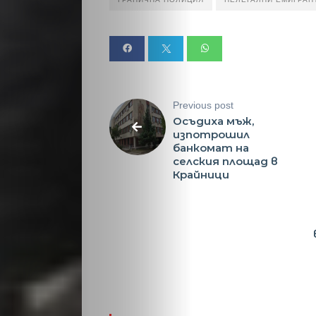
Previous post
Осъдиха мъж,
изпотрошил
банкомат на
селския площад в
Крайници