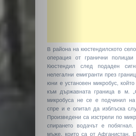
В района на кюстендилското сел
операция от гранични полица
Кюстендил след подаден сиг
нелегални емигранти през границ
юни е установен микробус, който
към държавната граница в м. „
микробуса не се е подчинил на
спре и е опитал да изблъска сл
Произведени са изстрели по микр
спирането водачът е побягнал.
мъже, които са от Афганистан. 