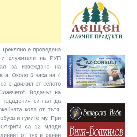
о Трекляно е проведена
и и служители на РУП
нал за извеждане на
ата. Около 6 часа на 4
 се е движил от селото
Славчето“. Водачът на
 подадения сигнал да
ужебната кола от пътя.
обуса и гумите му. При
 Открити са 12 млади
Единият от тях е ранен