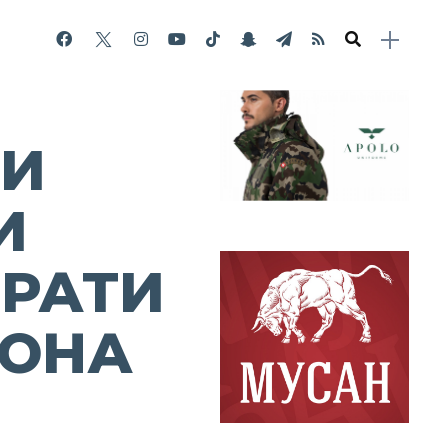
НИ
И
РАТИ
ЙОНА