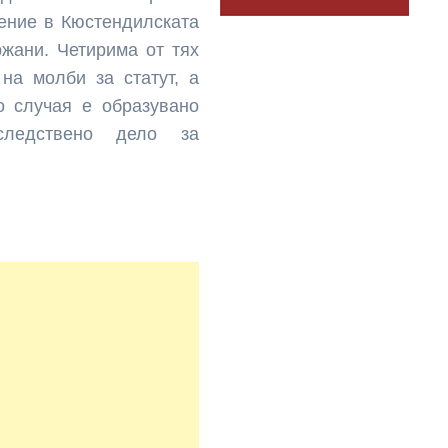
чение в Кюстендилската
ржани. Четирима от тях
на молби за статут, а
о случая е образувано
следствено дело за