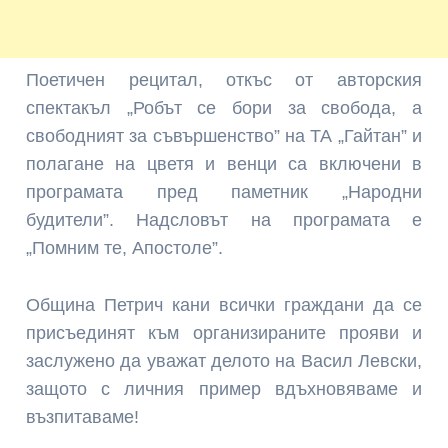
Поетичен рецитал, откъс от авторския
спектакъл „Робът се бори за свобода, а
свободният за съвършенство” на ТА „Гайтан” и
полагане на цветя и венци са включени в
програмата пред паметник „Народни
будители”. Надсловът на програмата е
„Помним те, Апостоле”.
Община Петрич кани всички граждани да се
присъединят към организираните прояви и
заслужено да уважат делото на Васил Левски,
защото с личния пример вдъхновяваме и
възпитаваме!