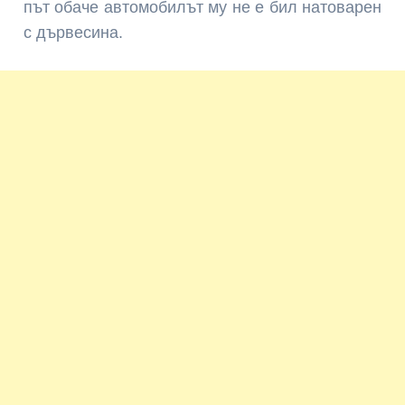
път обаче автомобилът му не е бил натоварен
с дървесина.