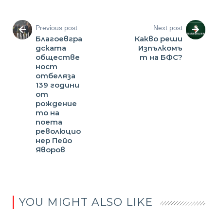
Previous post
Next post
Благоевгра
Какво реши
дската
Изпълкомъ
обществе
т на БФС?
ност
отбеляза
139 години
от
рождение
то на
поета
революцио
нер Пейо
Яворов
YOU MIGHT ALSO LIKE