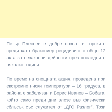
Петър Плеснев е добре познат в горските
среди като бракониер рецидивист с общо 12
акта за незаконни дейности през последните
няколко години.
По време на снощната акция, проведена при
екстремно ниски температури – 16 градуса, в
района е забелязан и Борис Иванов – Бобата,
който само преди дни влезе във физически
сблъсък със служител от „ДГС Разлог”. Този