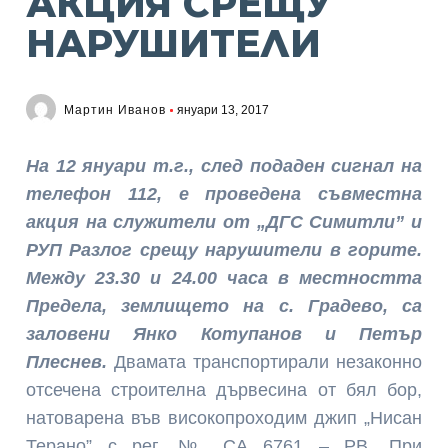
АКЦИЯ СРЕЩУ
НАРУШИТЕЛИ
Мартин Иванов
януари 13, 2017
На 12 януари т.г., след подаден сигнал на
телефон 112, е проведена съвместна
акция на служители от „ДГС Симитли” и
РУП Разлог срещу нарушители в горите.
Между 23.30 и 24.00 часа в местността
Предела, землището на с. Градево, са
заловени Янко Котупанов и Петър
Плеснев.
Двамата транспортирали незаконно
отсечена строителна дървесина от бял бор,
натоварена във високопроходим джип „Нисан
Терано” с рег. № СА 6761 – РВ. При