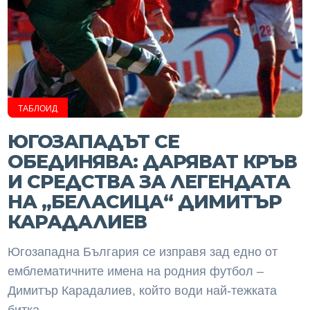
ТАБЛОИД
ЮГОЗАПАДЪТ СЕ
ОБЕДИНЯВА: ДАРЯВАТ КРЪВ
И СРЕДСТВА ЗА ЛЕГЕНДАТА
НА „БЕЛАСИЦА“ ДИМИТЪР
КАРАДАЛИЕВ
Югозападна България се изправя зад едно от
емблематичните имена на родния футбол –
Димитър Карадалиев, който води най-тежката