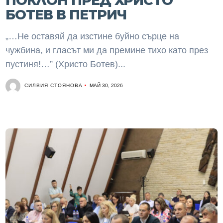
ПОКЛОН ПРЕД ХРИСТО
БОТЕВ В ПЕТРИЧ
„…Не оставяй да изстине буйно сърце на
чужбина, и гласът ми да премине тихо като през
пустиня!…” (Христо Ботев)...
СИЛВИЯ СТОЯНОВА
МАЙ 30, 2026