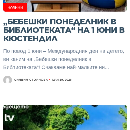
НОВИНИ
„БЕБЕШКИ ПОНЕДЕЛНИК В
БИБЛИОТЕКАТА“ НА 1 ЮНИ В
КЮСТЕНДИЛ
По повод 1 юни – Международния ден на детето,
ви каним на „Бебешки понеделник в
Библиотеката“! Очакваме най-малките ни...
СИЛВИЯ СТОЯНОВА
МАЙ 30, 2026