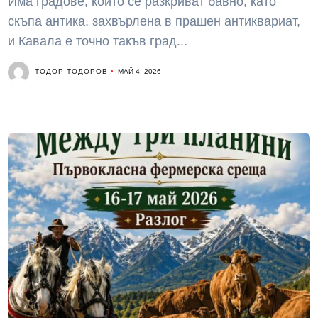
Има градове, които се разкриват бавно, като
скъпа антика, захвърлена в прашен антиквариат,
и Кавала е точно такъв град...
ТОДОР ТОДОРОВ
МАЙ 4, 2026