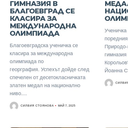
ГИМНАЗИЯ В
МЕДА
БЛАГОЕВГРАД СЕ
НАЦИ
КЛАСИРА ЗА
ОЛИМ
МЕЖДУНАРОДНА
Ученичка 
ОЛИМПИАДА
поредния
Благоевградска ученичка се
Природо-
класира за международна
гимназия 
олимпиада по
Корольов“
георграфия. Успехът дойде след
Йоанна Ст
спечелен от десетокласничката
СИЛВИ
златен медал на национално
ниво....
СИЛВИЯ СТОЯНОВА
МАЙ 7, 2025