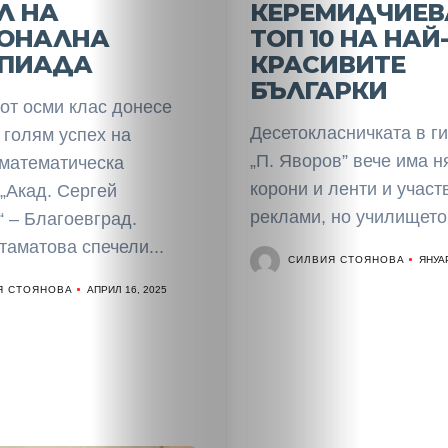
Разследване
Л НА
КЕРЕМИДЧИЕВ
ОНАЛНА
ТОП 10 НА НАЙ-
Спорт
ПИАДА
КРАСИВИТЕ
БЪЛГАРКИ
Скандали
от осми клас донесе
Десетокласничката в г
 голям успех на
Култура
„П. Яворов” вече има н
математическа
корони и ленти и участ
„Акад. Сергей
Светско
реклами, но училището 
 – Благоевград.
аматова спечели...
Крими
СИЛВИЯ СТОЯНОВА
ЯНУАР
Я СТОЯНОВА
АПРИЛ 16, 2025
Малки
обяви
Таблоид