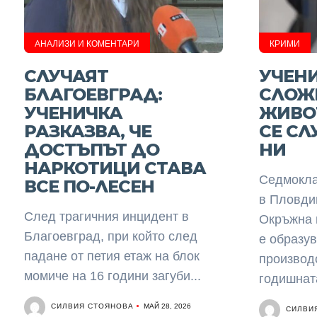
АНАЛИЗИ И КОМЕНТАРИ
КРИМИ
СЛУЧАЯТ
УЧЕНИ
БЛАГОЕВГРАД:
СЛОЖ
УЧЕНИЧКА
ЖИВОТ
РАЗКАЗВА, ЧЕ
СЕ СЛ
ДОСТЪПЪТ ДО
НИ
НАРКОТИЦИ СТАВА
Седмокла
ВСЕ ПО-ЛЕСЕН
в Пловди
След трагичния инцидент в
Окръжна 
Благоевград, при който след
е образу
падане от петия етаж на блок
производс
момиче на 16 години загуби...
годишната
СИЛВИЯ СТОЯНОВА
МАЙ 28, 2026
СИЛВИ