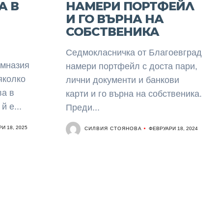
А В
НАМЕРИ ПОРТФЕЙЛ
И ГО ВЪРНА НА
СОБСТВЕНИКА
Седмокласничка от Благоевград
имназия
намери портфейл с доста пари,
яколко
лични документи и банкови
ва в
карти и го върна на собственика.
й е...
Преди...
И 18, 2025
СИЛВИЯ СТОЯНОВА
ФЕВРУАРИ 18, 2024