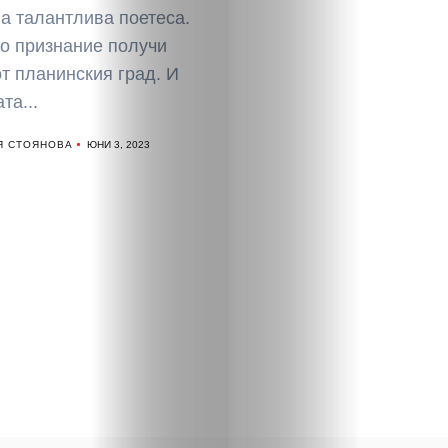
а талантлива поетеса.
о признание получи
т планинския град. И
та...
Я СТОЯНОВА
ЮНИ 3, 2023