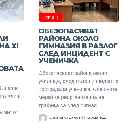
НОВИНИ
ОБЕЗОПАСЯВАТ
ЛИ
РАЙОНА ОКОЛО
НА XI
ГИМНАЗИЯ В РАЗЛОГ
СЛЕД ИНЦИДЕНТ С
УЧЕНИЧКА
ОВАТА
Обезопасяват района около
училище, след пътен инцидент с
1.в клас
пострадала ученичка. Спешните
ята Клип/
мерки за реорганизациа на
трафика са след сигнал...
 ми“ от
СИЛВИЯ СТОЯНОВА
МАЙ 20, 2025