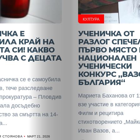
КУЛТУРА
ЧКА Е
УЧЕНИЧКА ОТ
ИЛА КРАЙ НА
РАЗЛОГ СПЕЧЕ
А СИ! КАКВО
ПЪРВО МЯСТО 
УЧВА С ДЕЦАТА
НАЦИОНАЛЕН
УЧЕНИЧЕСКИ
КОНКУРС „ВАЗ
сничка се е самоубила
БЪЛГАРИЯ“
в, тече разследване
Мариета Баханова от 1
прокуратура – Пловдив
взе участие в категори
вала досъдебно
Филм и рецитира
тво за смъртта на 14-
стихотворението „Майка
...
Иван Вазов, а...
Я СТОЯНОВА
МАРТ 21, 2026