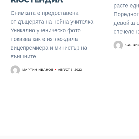
расте едн
Снимката е предоставена
Пореднот
от дъщерята на нейна учителка
девойка о
Уникално ученическо фото
спечелена
показва как е изглеждала
СИЛВИ
вицепремиера и министър на
външните...
МАРТИН ИВАНОВ
АВГУСТ 8, 2023