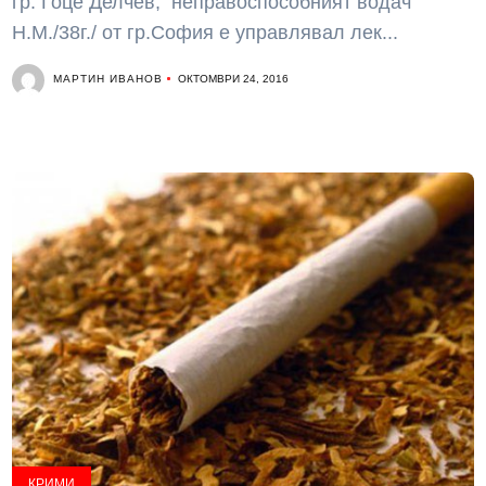
гр. Гоце Делчев, неправоспособният водач
Н.М./38г./ от гр.София е управлявал лек...
МАРТИН ИВАНОВ
ОКТОМВРИ 24, 2016
КРИМИ