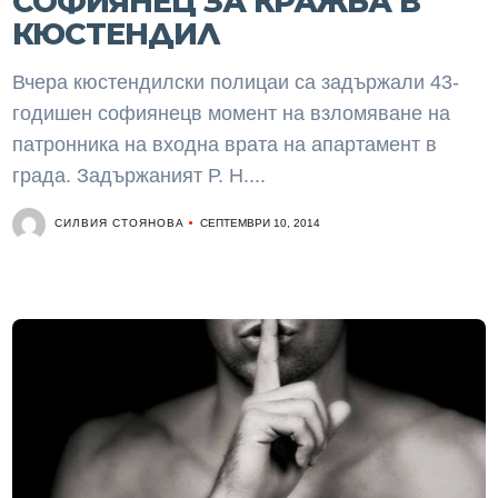
СОФИЯНЕЦ ЗА КРАЖБА В
КЮСТЕНДИЛ
Вчера кюстендилски полицаи са задържали 43-
годишен софиянецв момент на взломяване на
патронника на входна врата на апартамент в
града. Задържаният Р. Н....
СИЛВИЯ СТОЯНОВА
СЕПТЕМВРИ 10, 2014