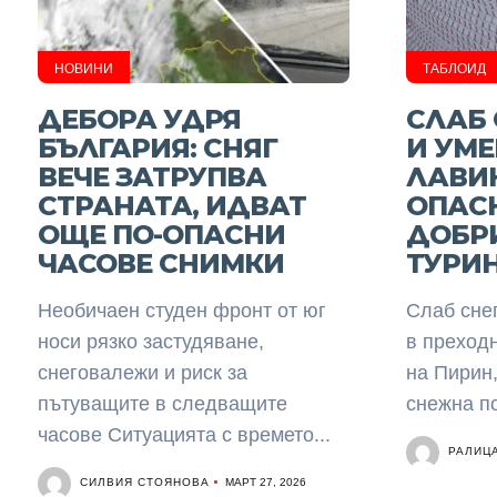
НОВИНИ
ТАБЛОИД
ДЕБОРА УДРЯ
СЛАБ
БЪЛГАРИЯ: СНЯГ
И УМ
ВЕЧЕ ЗАТРУПВА
ЛАВИ
СТРАНАТА, ИДВАТ
ОПАСН
ОЩЕ ПО-ОПАСНИ
ДОБРИ
ЧАСОВЕ СНИМКИ
ТУРИН
Необичаен студен фронт от юг
Слаб сне
носи рязко застудяване,
в преход
снеговалежи и риск за
на Пирин,
пътуващите в следващите
снежна по
часове Ситуацията с времето...
РАЛИЦ
СИЛВИЯ СТОЯНОВА
МАРТ 27, 2026