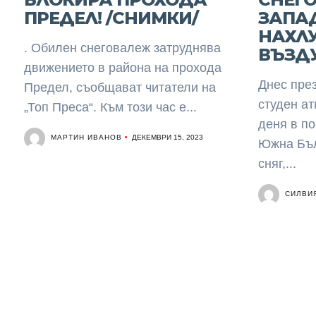
ПРЕДЕЛ! /СНИМКИ/
ЗАПАД
НАХЛ
. Обилен снеговалеж затруднява
ВЪЗД
движението в района на прохода
Днес пре
Предел, съобщават читатели на
студен а
„Топ Преса“. Към този час е...
деня в по
МАРТИН ИВАНОВ
ДЕКЕМВРИ 15, 2023
Южна Бъл
сняг,...
СИЛВИ