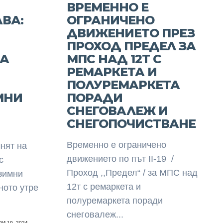
ВРЕМЕННО E
ВА:
ОГРАНИЧЕНО
ДВИЖЕНИЕТО ПРЕЗ
ПРОХОД ПРЕДЕЛ ЗА
А
МПС НАД 12Т С
РЕМАРКЕТА И
ПОЛУРЕМАРКЕТА
МНИ
ПОРАДИ
СНЕГОВАЛЕЖ И
СНЕГОПОЧИСТВАНЕ
Временно e ограничено
нят на
движението по път II-19 /
с
Проход ,,Предел“ / за МПС над
 зимни
12т с ремаркета и
ното утре
полуремаркета поради
снеговалеж...
И 19, 2024