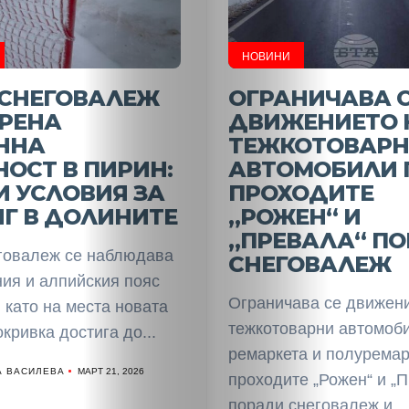
НОВИНИ
 СНЕГОВАЛЕЖ
ОГРАНИЧАВА 
ЕРЕНА
ДВИЖЕНИЕТО 
ННА
ТЕЖКОТОВАР
ОСТ В ПИРИН:
АВТОМОБИЛИ 
 УСЛОВИЯ ЗА
ПРОХОДИТЕ
Г В ДОЛИНИТЕ
„РОЖЕН“ И
„ПРЕВАЛА“ П
говалеж се наблюдава
СНЕГОВАЛЕЖ
ния и алпийския пояс
Ограничава се движени
 като на места новата
тежкотоварни автомоби
кривка достига до...
ремаркета и полуремар
А ВАСИЛЕВА
МАРТ 21, 2026
проходите „Рожен“ и „П
поради снеговалеж и