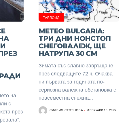
ТАБЛОИД
СЕ
METEO BULGARIA:
НА
ТРИ ДНИ НОНСТОП
НИ
СНЕГОВАЛЕЖ, ЩЕ
ПРЕЗ
НАТРУПА 30 СМ
Зимата със славно завръщане
през следващите 72 ч. Очаква
ОРАДИ
ни първата за годината по-
сериозна валежна обстановка с
ето на
повсеместна снежна...
ли с
СИЛВИЯ СТОЯНОВА
ФЕВРУАРИ 16, 2025
кета през
ревала“,