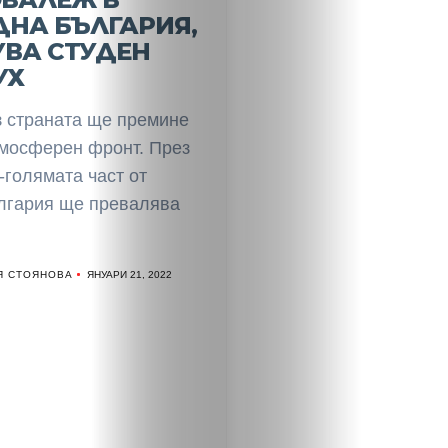
НА БЪЛГАРИЯ,
УВА СТУДЕН
УХ
з страната ще премине
тмосферен фронт. През
-голямата част от
гария ще превалява
Я СТОЯНОВА
ЯНУАРИ 21, 2022