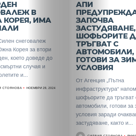
РДЕН
АПИ
Разследване
ОВАЛЕЖ В
ПРЕДУПРЕЖДА
 КОРЕЯ, ИМА
ЗАПОЧВА
Спорт
НАЛИ
ЗАСТУДЯВАНЕ,
ШОФЬОРИТЕ Д
Скандали
Силен снеговалеж
ТРЪГВАТ С
Южна Корея за втори
АВТОМОБИЛИ,
Култура
ен, което доведе до
ГОТОВИ ЗА ЗИ
УСЛОВИЯ
 смъртни случая и
Светско
летите и...
От Агенция „Пътна
Крими
Я СТОЯНОВА
инфраструктура“ напом
НОЕМВРИ 28, 2024
шофьорите да тръгват 
Малки
автомобили, готови за
условия заради очаква
обяви
застудяване, както и...
Таблоид
СИЛВИЯ СТОЯНОВА
ЯНУАР