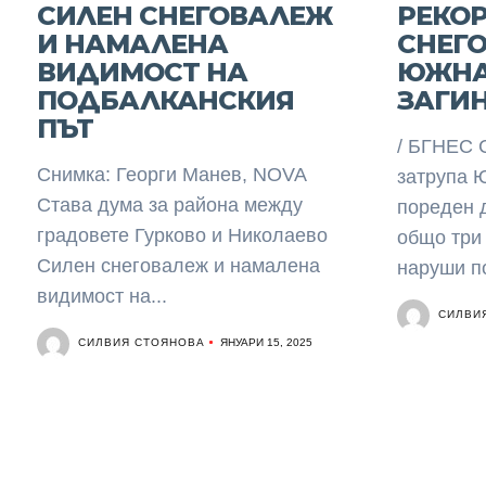
СИЛЕН СНЕГОВАЛЕЖ
РЕКО
И НАМАЛЕНА
СНЕГ
ВИДИМОСТ НА
ЮЖНА
ПОДБАЛКАНСКИЯ
ЗАГИ
ПЪТ
/ БГНЕС 
Снимка: Георги Манев, NOVA
затрупа 
Става дума за района между
пореден д
градовете Гурково и Николаево
общо три
Силен снеговалеж и намалена
наруши по
видимост на...
СИЛВИ
СИЛВИЯ СТОЯНОВА
ЯНУАРИ 15, 2025