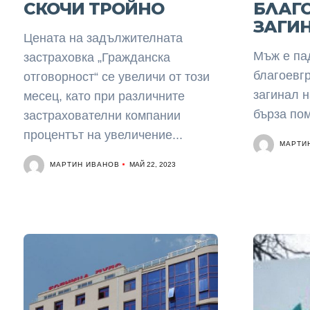
СКОЧИ ТРОЙНО
БЛАГО
ЗАГИН
Цената на задължителната
Мъж е па
застраховка „Гражданска
благоевгр
отговорност“ се увеличи от този
загинал н
месец, като при различните
бърза пом
застрахователни компании
процентът на увеличение...
МАРТИ
МАРТИН ИВАНОВ
МАЙ 22, 2023