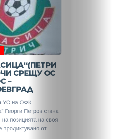
Search
АСИЦА“(ПЕТРИ
ОЧИ СРЕЩУ ОС
С –
ОЕВГРАД
 УС на ОФК
” Георги Петров стана
 на позицията на своя
е продиктувано от...