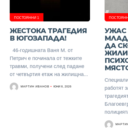
ПОСТОЯННИ 1
ПОСТОЯНН
ЖЕСТОКА ТРАГЕДИЯ
УЖАС 
В ЮГОЗАПАДА!
МЛАД
ДА СК
46-годишната Ваня М. от
ЖИЛИ
Петрич е починала от тежките
ПСИХ
травми, получени след падане
МЯСТ
от четвъртия етаж на жилищна...
Специалис
МАРТИН ИВАНОВ
ЮНИ 6, 2026
работят 
трагедият
Благоевг
полицията
МАРТИ