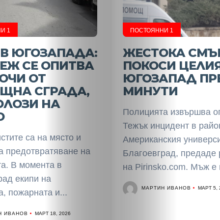
И 1
ПОСТОЯННИ 1
В ЮГОЗАПАДА:
ЖЕСТОКА СМЪ
ЕЖ СЕ ОПИТВА
ПОКОСИ ЦЕЛИ
ОЧИ ОТ
ЮГОЗАПАД ПР
ЩНА СГРАДА,
МИНУТИ
ОЛОЗИ НА
Полицията извършва о
О
Тежък инцидент в райо
тите са на място и
Американския универси
за предотвратяване на
Благоевград, предаде 
а. В момента в
на Pirinsko.com. Мъж е 
рад екипи на
МАРТИН ИВАНОВ
МАРТ 5, 
, пожарната и...
Н ИВАНОВ
МАРТ 18, 2026