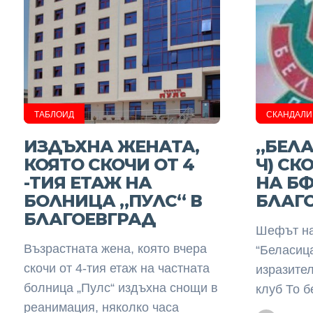
ТАБЛОИД
СКАНДАЛИ
ИЗДЪХНА ЖЕНАТА,
„БЕЛ
КОЯТО СКОЧИ ОТ 4
Ч) СК
-ТИЯ ЕТАЖ НА
НА БФ
БОЛНИЦА „ПУЛС“ В
БЛАГ
БЛАГОЕВГРАД
Шефът на
Възрастната жена, която вчера
“Беласица
скочи от 4-тия етаж на частната
изразител
болница „Пулс“ издъхна снощи в
клуб То б
реанимация, няколко часа