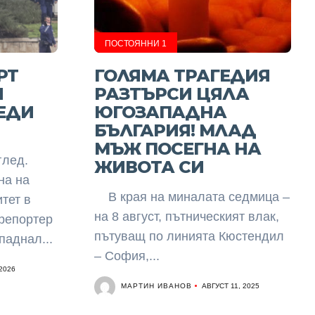
ПОСТОЯННИ 1
РТ
ГОЛЯМА ТРАГЕДИЯ
Я
РАЗТЪРСИ ЦЯЛА
ЕДИ
ЮГОЗАПАДНА
БЪЛГАРИЯ! МЛАД
МЪЖ ПОСЕГНА НА
глед.
ЖИВОТА СИ
на на
В края на миналата седмица –
тет в
на 8 август, пътническият влак,
репортер
пътуващ по линията Кюстендил
паднал...
– София,...
2026
МАРТИН ИВАНОВ
АВГУСТ 11, 2025