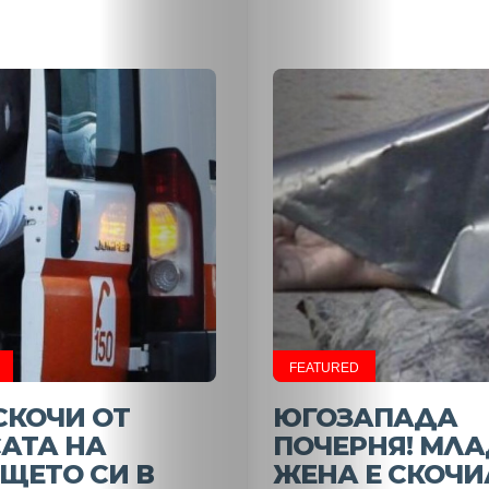
НАЧАЛО
Политика
FEATURED
Разследване
СКОЧИ ОТ
ЮГОЗАПАДА
АТА НА
ПОЧЕРНЯ! МЛ
Спорт
ЩЕТО СИ В
ЖЕНА Е СКОЧИ