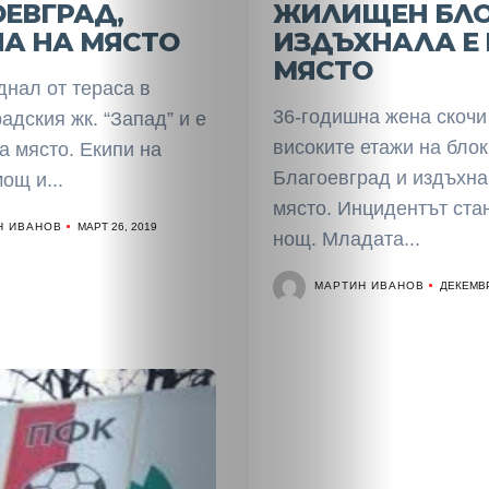
ЕВГРАД,
ЖИЛИЩЕН БЛО
Скандали
А НА МЯСТО
ИЗДЪХНАЛА Е
МЯСТО
Култура
днал от тераса в
36-годишна жена скочи
адския жк. “Запад” и е
Светско
високите етажи на блок
а място. Екипи на
Благоевград и издъхна
ощ и...
Крими
място. Инцидентът ста
Н ИВАНОВ
МАРТ 26, 2019
нощ. Младата...
Малки
МАРТИН ИВАНОВ
ДЕКЕМВР
обяви
Таблоид
Новини