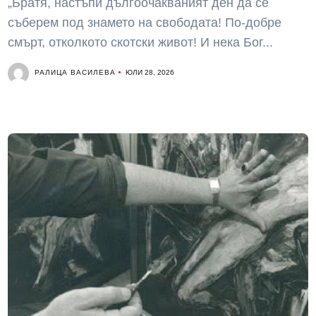
„Братя, настъпи дългоочакваният ден да се
съберем под знамето на свободата! По-добре
смърт, отколкото скотски живот! И нека Бог...
РАЛИЦА ВАСИЛЕВА
ЮЛИ 28, 2026