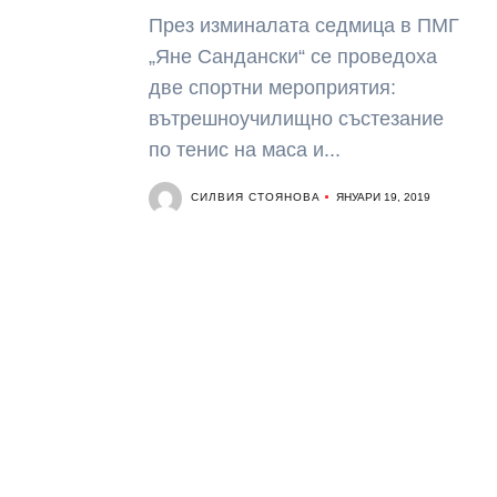
През изминалата седмица в ПМГ
„Яне Сандански“ се проведоха
две спортни мероприятия:
вътрешноучилищно състезание
по тенис на маса и...
СИЛВИЯ СТОЯНОВА
ЯНУАРИ 19, 2019