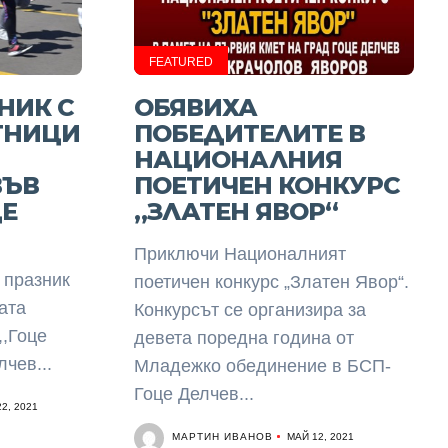
FEATURED
НИК С
ОБЯВИХА
ТНИЦИ
ПОБЕДИТЕЛИТЕ В
НАЦИОНАЛНИЯ
ВЪВ
ПОЕТИЧЕН КОНКУРС
ЦЕ
„ЗЛАТЕН ЯВОР“
Приключи Националният
 празник
поетичен конкурс „Златен Явор“.
ата
Конкурсът се организира за
,,Гоце
девета поредна година от
чев...
Младежко обединение в БСП-
Гоце Делчев...
2, 2021
МАРТИН ИВАНОВ
МАЙ 12, 2021