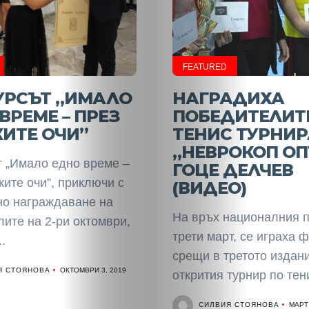
НАЧАЛО
Политика
FEATURED
Разследване
УРСЪТ „ИМАЛО
НАГРАДИХА
ВРЕМЕ – ПРЕЗ
ПОБЕДИТЕЛИТЕ
Спорт
ИТЕ ОЧИ”
ТЕНИС ТУРНИР
„НЕВРОКОП ОП
Скандали
т „Имало едно време –
ГОЦЕ ДЕЛЧЕВ
ките очи”, приключи с
(ВИДЕО)
Култура
о награждаване на
На връх националния п
ите на 2-ри октомври,
Светско
трети март, се играха 
..
срещи в третото издан
Крими
Я СТОЯНОВА
ОКТОМВРИ 3, 2019
открития турнир по тени
СИЛВИЯ СТОЯНОВА
МАРТ 