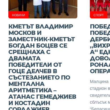
НОВИНИ
СПОРТ
КМЕТЪТ ВЛАДИМИР
ПОБЕ
МОСКОВ И
ПОБЕ
ЗАМЕСТНИК-КМЕТЪТ
ДЕРБ
БОГДАН БОЦЕВ СЕ
„ВИХР
СРЕЩНАХА С
А“ Е
ДВАМАТА
ДОВОЛ
ПОБЕДИТЕЛИ ОТ
РОНА
ГОЦЕ ДЕЛЧЕВ В
ОПЕР
СЪСТЕЗАНИЕТО ПО
Малцина 
МЕНТАЛНА
стадион 
АРИТМЕТИКА –
свидетел
АТАНАС ГЕМЕДЖИЕВ
И КОСТАДИН
сблъсък 
СОРАДЖИЕВ
“Беласица