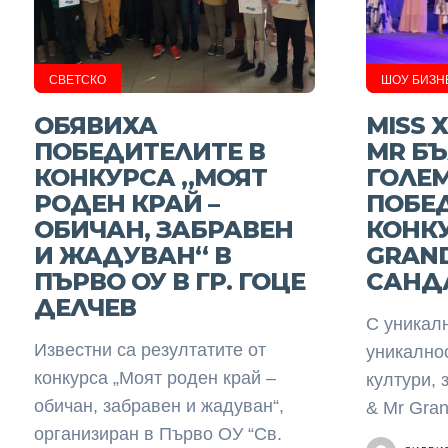
СВЕТСКО
ШОУ БИЗН
ОБЯВИХА
MISS 
ПОБЕДИТЕЛИТЕ В
MR БЪ
КОНКУРСА „МОЯТ
ГОЛЕ
РОДЕН КРАЙ –
ПОБЕ
ОБИЧАН, ЗАБРАВЕН
КОНКУ
И ЖАДУВАН“ В
GRAND
ПЪРВО ОУ В ГР. ГОЦЕ
САНД
ДЕЛЧЕВ
С уникалн
Известни са резултатите от
уникално
конкурса „Моят роден край –
култури, 
обичан, забравен и жадуван“,
& Mr Gran
организиран в Първо ОУ “Св.