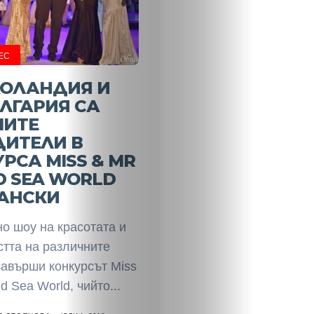
ЕС
ХОЛАНДИЯ И
ЛГАРИЯ СА
МИТЕ
ДИТЕЛИ В
РСА MISS & MR
 SEA WORLD
АНСКИ
о шоу на красотата и
стта на различните
завърши конкурсът Miss
d Sea World, чийто...