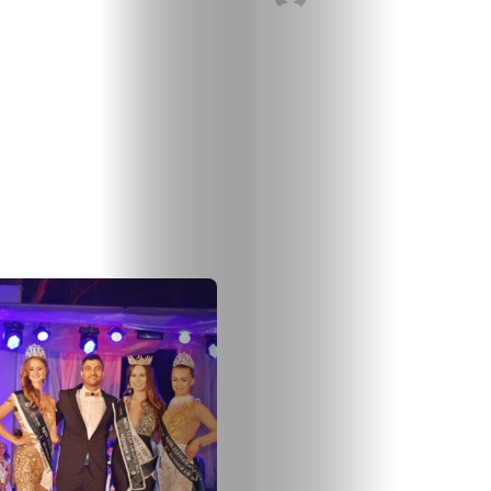
Малки
обяви
Таблоид
Новини
Search