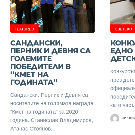
FEATURED
СВЕТСКО
САНДАНСКИ,
КОНК
ПЕРНИК И ДЕВНЯ СА
ЕДНО 
ГОЛЕМИТЕ
ДЕТСК
ПОБЕДИТЕЛИ В
Конкурсъ
“КМЕТ НА
през детс
ГОДИНАТА”
официалн
Сандански, Перник и Девня са
победител
носителите на голямата награда
като част.
“Кмет на годината” за 2020
СИЛВИ
година. Станислав Владимиров,
Атанас Стоянов...