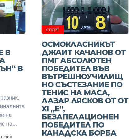
СПОРТ
ОСМОКЛАСНИКЪТ
 В
ДЖАИТ КАЧАНОВ ОТ
А
ПМГ АБСОЛЮТЕН
ЪН“ В
ПОБЕДИТЕЛ ВЪВ
ВЪТРЕШНОУЧИЛИЩ
НО СЪСТЕЗАНИЕ ПО
ТЕНИС НА МАСА,
разник,
ЛАЗАР ЛЯСКОВ ОТ ОТ
финалните
XI „Е“,
ие на
БЕЗАПЕЛАЦИОНЕН
ПОБЕДИТЕЛ ПО
с на...
КАНАДСКА БОРБА
4, 2019