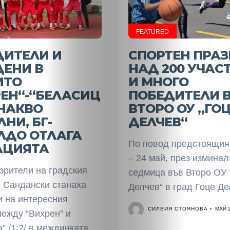
FEATURED
ДИТЕЛИ И
СПОРТЕН ПРАЗ
ДЕНИ В
НАД 200 УЧАС
ИТО
И МНОГО
ЕН“-“БЕЛАСИЦ
ПОБЕДИТЕЛИ 
ДНАКВО
ВТОРО ОУ „ГО
НИ, БГ-
ДЕЛЧЕВ“
ЛДО ОТЛАГА
По повод предстоящия
АЦИЯТА
– 24 май, през изминал
зрители на градския
седмица във Второ ОУ 
в Сандански станаха
Делчев“ в град Гоце Дел
и на интересния
СИЛВИЯ СТОЯНОВА
МАЙ 2
между “Вихрен” и
” /1:2/ в междинката...