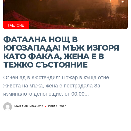
ТАБЛОИД
ФАТАЛНА НОЩ В
ЮГОЗАПАДА! МЪЖ ИЗГОРЯ
КАТО ФАКЛА, ЖЕНА Е В
ТЕЖКО СЪСТОЯНИЕ
Огнен ад в Кюстендил: Пожар в къща отне
живота на мъжа, жена е пострадала За
изминалото денонощие, от 00:00...
МАРТИН ИВАНОВ
ЮЛИ 8, 2026