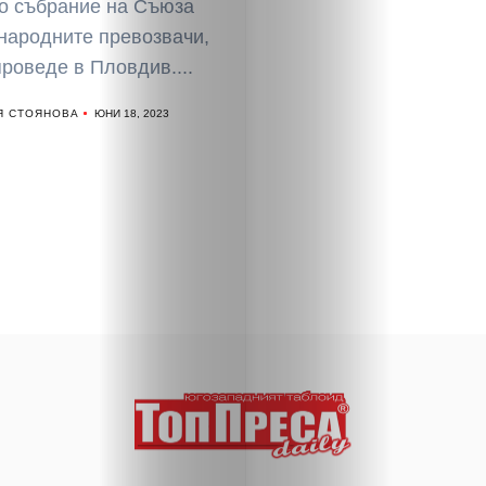
о събрание на Съюза
Малки
народните превозвачи,
проведе в Пловдив....
обяви
Я СТОЯНОВА
ЮНИ 18, 2023
Таблоид
Новини
Search