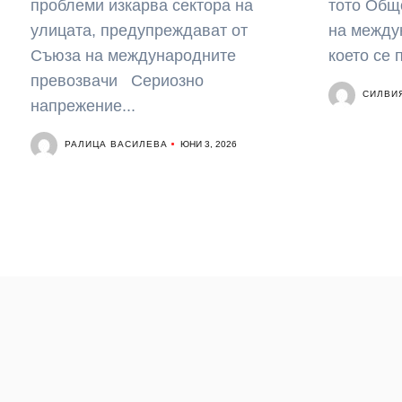
проблеми изкарва сектора на
тото Общ
улицата, предупреждават от
на между
Съюза на международните
което се 
превозвачи Сериозно
СИЛВИ
напрежение...
РАЛИЦА ВАСИЛЕВА
ЮНИ 3, 2026