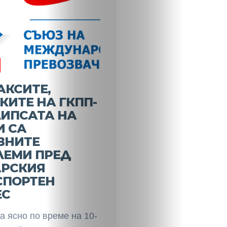
НАЧАЛО
Политика
Разследване
АКСИТЕ,
ИТЕ НА ГКПП-
Спорт
ЛИПСАТА НА
И СА
Скандали
ВНИТЕ
ЛЕМИ ПРЕД
Култура
АРСКИЯ
СПОРТЕН
Светско
ЕС
Крими
а ясно по време на 10-