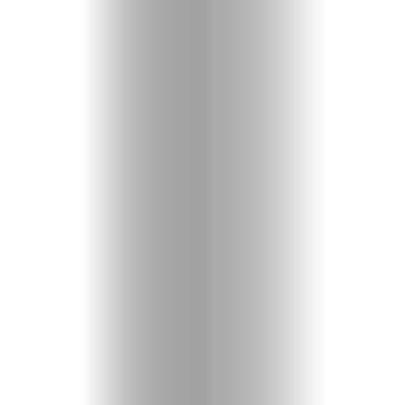
Политика
Разследване
Спорт
Скандали
Култура
Светско
Крими
Малки
обяви