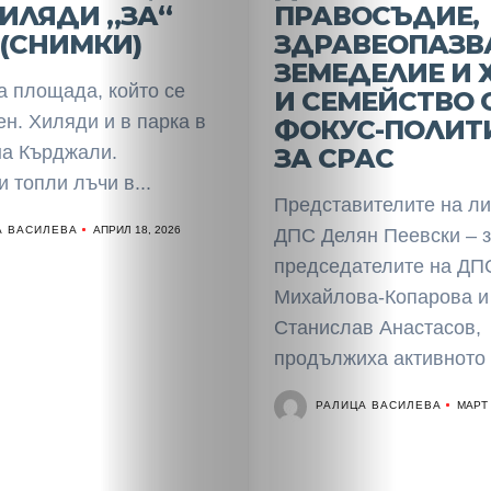
Спорт
ХИЛЯДИ „ЗА“
ПРАВОСЪДИЕ,
(СНИМКИ)
ЗДРАВЕОПАЗВ
Скандали
ЗЕМЕДЕЛИЕ И 
а площада, който се
И СЕМЕЙСТВО 
Култура
ен. Хиляди и в парка в
ФОКУС-ПОЛИТ
на Кърджали.
ЗА СРАС
Светско
 топли лъчи в...
Представителите на ли
Крими
А ВАСИЛЕВА
АПРИЛ 18, 2026
ДПС Делян Пеевски – з
председателите на ДП
Малки
Михайлова-Копарова и
Станислав Анастасов,
обяви
продължиха активното с
Таблоид
РАЛИЦА ВАСИЛЕВА
МАРТ 
Новини