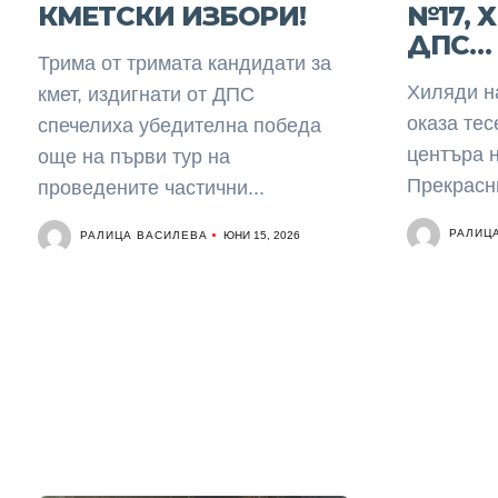
КМЕТСКИ ИЗБОРИ!
№17, 
ДПС… 
Трима от тримата кандидати за
Хиляди н
кмет, издигнати от ДПС
оказа тес
спечелиха убедителна победа
центъра 
още на първи тур на
Прекрасни
проведените частични...
РАЛИЦ
РАЛИЦА ВАСИЛЕВА
ЮНИ 15, 2026