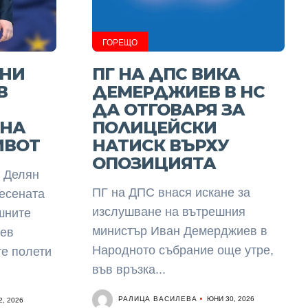
ГОРЕЩО
ИНИ
ПГ НА ДПС ВИКА
В
ДЕМЕРДЖИЕВ В НС
ДА ОТГОВАРЯ ЗА
 НА
ПОЛИЦЕЙСКИ
ИВОТ
НАТИСК ВЪРХУ
ОПОЗИЦИЯТА
 Делян
ПГ на ДПС внася искане за
есената
изслушване на вътрешния
шните
министър Иван Демерджиев в
ев
Народното събрание още утре,
е полети
във връзка...
РАЛИЦА ВАСИЛЕВА
ЮНИ 30, 2026
, 2026