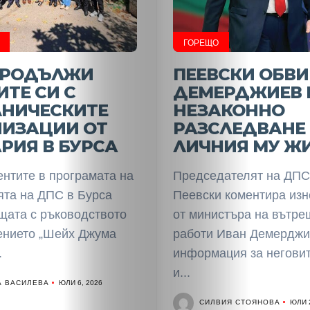
ГОРЕЩО
ПРОДЪЛЖИ
ПЕЕВСКИ ОБВ
ТЕ СИ С
ДЕМЕРДЖИЕВ 
ЛНИЧЕСКИТЕ
НЕЗАКОННО
НИЗАЦИИ ОТ
РАЗСЛЕДВАНЕ
РИЯ В БУРСА
ЛИЧНИЯ МУ Ж
ентите в програмата на
Председателят на ДПС
ята на ДПС в Бурса
Пеевски коментира изн
щата с ръководството
от министъра на вътре
ението „Шейх Джума
работи Иван Демерджи
.
информация за неговит
и...
А ВАСИЛЕВА
ЮЛИ 6, 2026
СИЛВИЯ СТОЯНОВА
ЮЛИ 2