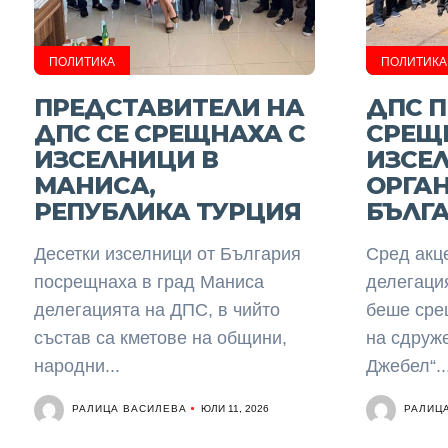
ПОЛИТИКА
ПОЛИТИКА
ПРЕДСТАВИТЕЛИ НА
ДПС 
ДПС СЕ СРЕЩНАХА С
СРЕЩИ
ИЗСЕЛНИЦИ В
ИЗСЕ
МАНИСА,
ОРГА
РЕПУБЛИКА ТУРЦИЯ
БЪЛГА
Десетки изселници от България
Сред акц
посрещнаха в град Маниса
делегаци
делегацията на ДПС, в чийто
беше сре
състав са кметове на общини,
на сдруж
народни...
Джебел“..
РАЛИЦА ВАСИЛЕВА
РАЛИЦ
ЮЛИ 11, 2026