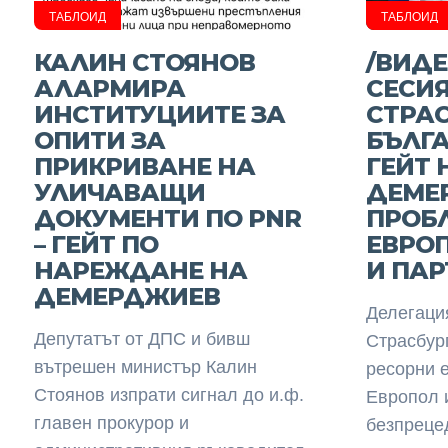
ТАБЛОИД
ТАБЛОИД
КАЛИН СТОЯНОВ
/ВИДЕ
АЛАРМИРА
СЕСИЯ
ИНСТИТУЦИИТЕ ЗА
СТРАС
ОПИТИ ЗА
БЪЛГА
ПРИКРИВАНЕ НА
ГЕЙТ 
УЛИЧАВАЩИ
ДЕМЕР
ДОКУМЕНТИ ПО PNR
ПРОБ
– ГЕЙТ ПО
ЕВРО
НАРЕЖДАНЕ НА
И ПАР
ДЕМЕРДЖИЕВ
Делегаци
Депутатът от ДПС и бивш
Страсбург
вътрешен министър Калин
ресорни 
Стоянов изпрати сигнал до и.ф.
Европол 
главен прокурор и
безпрецед