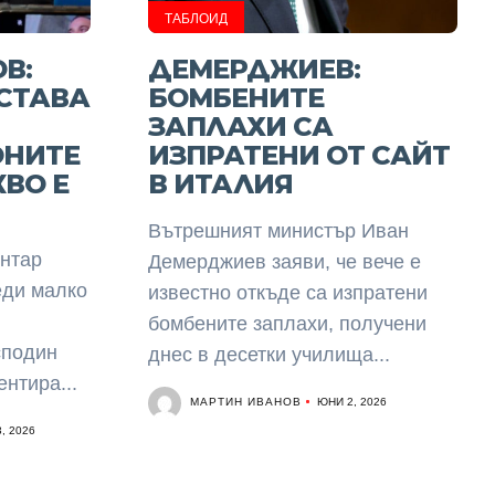
ТАБЛОИД
В:
ДЕМЕРДЖИЕВ:
СТАВА
БОМБЕНИТЕ
ЗАПЛАХИ СА
ОНИТЕ
ИЗПРАТЕНИ ОТ САЙТ
КВО Е
В ИТАЛИЯ
Вътрешният министър Иван
нтар
Демерджиев заяви, че вече е
еди малко
известно откъде са изпратени
бомбените заплахи, получени
сподин
днес в десетки училища...
нтира...
МАРТИН ИВАНОВ
ЮНИ 2, 2026
, 2026