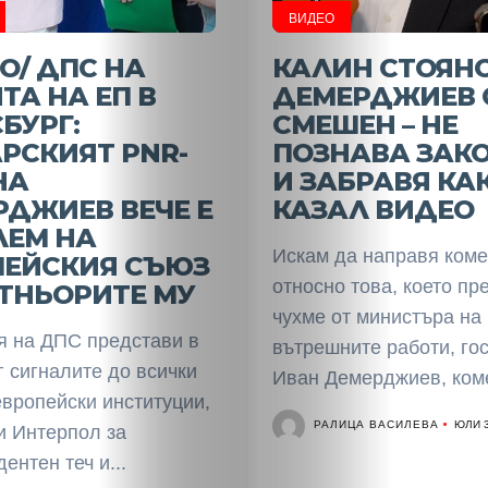
Политика
ВИДЕО
О/ ДПС НА
КАЛИН СТОЯНО
Разследване
ТА НА ЕП В
ДЕМЕРДЖИЕВ 
БУРГ:
СМЕШЕН – НЕ
Спорт
РСКИЯТ PNR-
ПОЗНАВА ЗАК
НА
И ЗАБРАВЯ КА
Скандали
ДЖИЕВ ВЕЧЕ Е
КАЗАЛ ВИДЕО
ЛЕМ НА
Култура
Искам да направя коме
ПЕЙСКИЯ СЪЮЗ
относно това, което пр
ТНЬОРИТЕ МУ
Светско
чухме от министъра на
я на ДПС представи в
вътрешните работи, го
Крими
 сигналите до всички
Иван Демерджиев, коме
европейски институции,
Малки
РАЛИЦА ВАСИЛЕВА
ЮЛИ 3
и Интерпол за
ентен теч и...
обяви