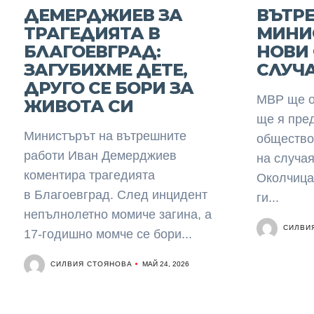
ДЕМЕРДЖИЕВ ЗА
ВЪТР
ТРАГЕДИЯТА В
МИНИ
БЛАГОЕВГРАД:
НОВИ
ЗАГУБИХМЕ ДЕТЕ,
СЛУЧА
ДРУГО СЕ БОРИ ЗА
МВР ще о
ЖИВОТА СИ
ще я пре
Министърът на вътрешните
общество
работи Иван Демерджиев
на случая
коментира трагедията
Околчица
в Благоевград. След инцидент
ги...
непълнолетно момиче загина, а
СИЛВИ
17-годишно момче се бори...
СИЛВИЯ СТОЯНОВА
МАЙ 24, 2026