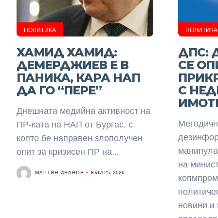
ПОЛИТИКА
ПОЛИТИКА
ХАМИД ХАМИД:
ДПС:
ДЕМЕРДЖИЕВ Е В
СЕ ОП
ПАНИКА, КАРА НАП
ПРИК
ДА ГО “ПЕРЕ”
С НЕ
ИМОТ
Днешната медийна активност на
Методичн
ПР-ката на НАП от Бургас, с
дезинфор
която бе направен злополучен
манипула
опит за кризисен ПР на...
на минис
МАРТИН ИВАНОВ
ЮЛИ 25, 2026
копмпром
политиче
новини и