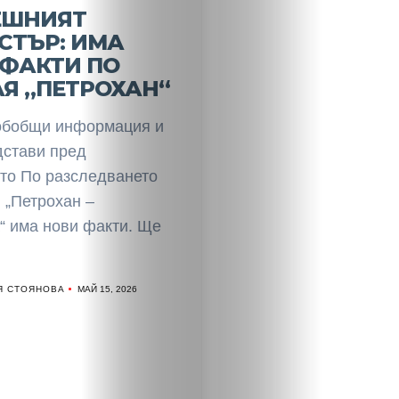
ЕШНИЯТ
СТЪР: ИМА
 ФАКТИ ПО
Я „ПЕТРОХАН“
бобщи информация и
дстави пред
то По разследването
 „Петрохан –
“ има нови факти. Ще
Я СТОЯНОВА
МАЙ 15, 2026