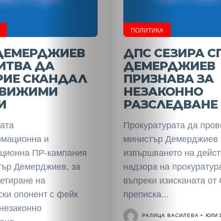
ПОЛИТИКА
 ДЕМЕРДЖИЕВ
ДПС СЕЗИРА СГ
ИТВА ДА
ДЕМЕРДЖИЕВ
РИЕ СКАНДАЛ
ПРИЗНАВА ЗА
ДВИЖИМИ
НЕЗАКОННО
И
РАЗСЛЕДВАНЕ
ата
Прокуратурата да пров
мационна и
министър Демерджиев 
ционна ПР-кампания
извършването на дейст
тър Демерджиев, за
надзора на прокуратур
етиране на
въпреки изисканата от
ски опонент с фейк
преписка...
 незаконно
РАЛИЦА ВАСИЛЕВА
ЮЛИ 1