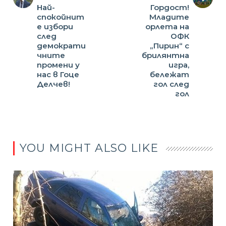
Най-
Гордост!
спокойнит
Младите
е избори
орлета на
след
ОФК
демократи
„Пирин“ с
чните
брилянтна
промени у
игра,
нас в Гоце
бележат
Делчев!
гол след
гол
YOU MIGHT ALSO LIKE