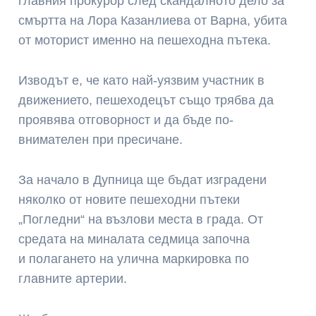
главния прокурор след скандалното дело за
смъртта на Лора Казанлиева от Варна, убита
от моторист именно на пешеходна пътека.
Изводът е, че като най-уязвим участник в
движението, пешеходецът също трябва да
проявява отговорност и да бъде по-
внимателен при пресичане.
За начало в Дупница ще бъдат изградени
няколко от новите пешеходни пътеки
„Погледни“ на възлови места в града. От
средата на миналата седмица започна
и полагането на улична маркировка по
главните артерии.