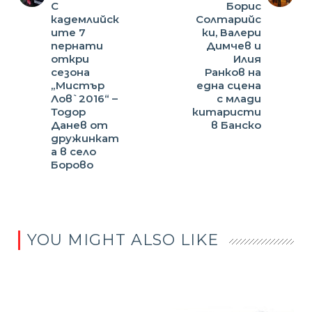
С
Борис
кадемлийск
Солтарийс
ите 7
ки, Валери
пернати
Димчев и
откри
Илия
сезона
Ранков на
„Мистър
една сцена
Лов`2016“ –
с млади
Тодор
китаристи
Данев от
в Банско
дружинкат
а в село
Борово
YOU MIGHT ALSO LIKE